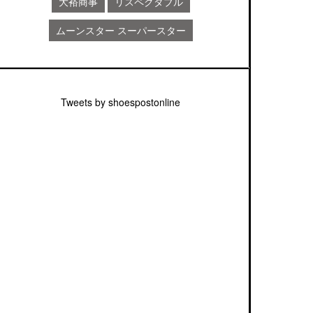
大裕商事
リスペクタブル
ムーンスター スーパースター
Tweets by shoespostonline