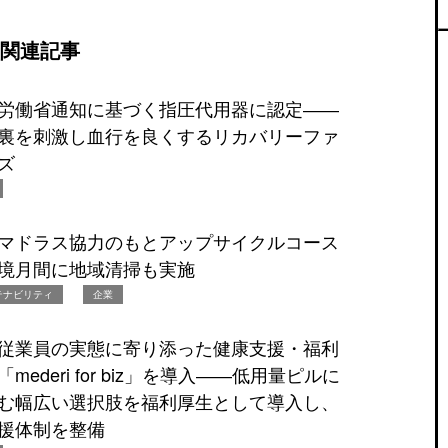
関連記事
労働省通知に基づく指圧代用器に認定――
裏を刺激し血行を良くするリカバリーファ
ズ
マドラス協力のもとアップサイクルコース
境月間に地域清掃も実施
テナビリティ
企業
従業員の実態に寄り添った健康支援・福利
ederi for biz」を導入――低用量ピルに
む幅広い選択肢を福利厚生として導入し、
援体制を整備