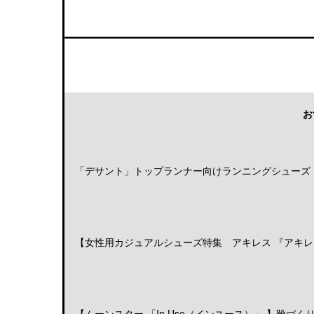
お
「デサント」トップランナー向けランニングシューズ「DE
【女性用カジュアルシューズ特集 アキレス 『アキレス
【ムーンスター 「In Use（インユース）」 】靴づくりの