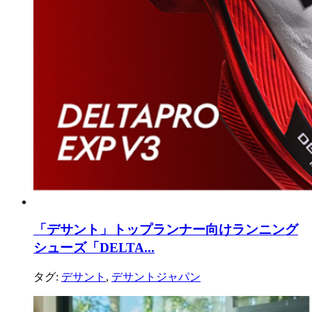
「デサント」トップランナー向けランニング
シューズ「DELTA...
タグ:
デサント
,
デサントジャパン