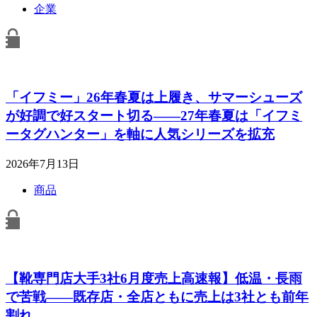
企業
「イフミー」26年春夏は上履き、サマーシューズ
が好調で好スタート切る――27年春夏は「イフミ
ータグハンター」を軸に人気シリーズを拡充
2026年7月13日
商品
【靴専門店大手3社6月度売上高速報】低温・長雨
で苦戦――既存店・全店ともに売上は3社とも前年
割れ