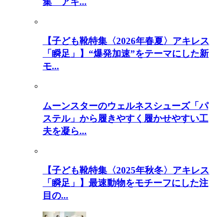
集 アキ...
【子ども靴特集〈2026年春夏〉アキレス
「瞬足」】“爆発加速”をテーマにした新
モ...
ムーンスターのウェルネスシューズ「パ
ステル」から履きやすく履かせやすい工
夫を凝ら...
【子ども靴特集〈2025年秋冬〉アキレス
「瞬足」】最速動物をモチーフにした注
目の...