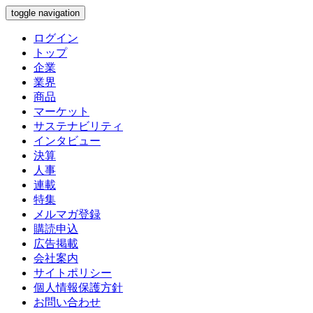
toggle navigation
ログイン
トップ
企業
業界
商品
マーケット
サステナビリティ
インタビュー
決算
人事
連載
特集
メルマガ登録
購読申込
広告掲載
会社案内
サイトポリシー
個人情報保護方針
お問い合わせ