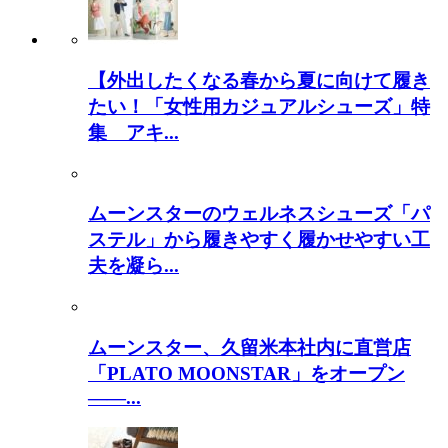
【外出したくなる春から夏に向けて履き
たい！「女性用カジュアルシューズ」特
集 アキ...
ムーンスターのウェルネスシューズ「パ
ステル」から履きやすく履かせやすい工
夫を凝ら...
ムーンスター、久留米本社内に直営店
「PLATO MOONSTAR」をオープン
――...