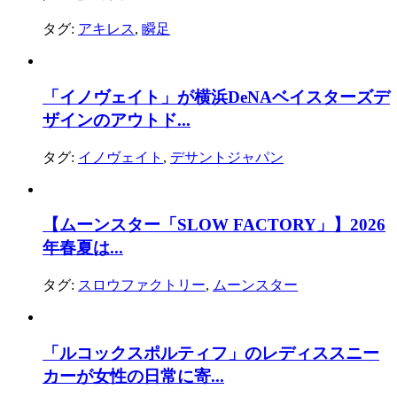
タグ:
アキレス
,
瞬足
「イノヴェイト」が横浜DeNAベイスターズデ
ザインのアウトド...
タグ:
イノヴェイト
,
デサントジャパン
【ムーンスター「SLOW FACTORY」】2026
年春夏は...
タグ:
スロウファクトリー
,
ムーンスター
「ルコックスポルティフ」のレディススニー
カーが女性の日常に寄...