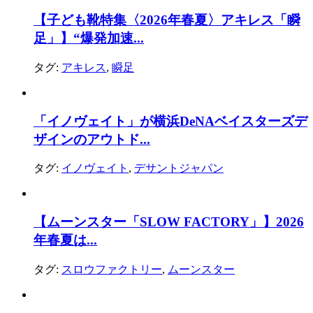
【子ども靴特集〈2026年春夏〉アキレス「瞬
足」】“爆発加速...
タグ:
アキレス
,
瞬足
「イノヴェイト」が横浜DeNAベイスターズデ
ザインのアウトド...
タグ:
イノヴェイト
,
デサントジャパン
【ムーンスター「SLOW FACTORY」】2026
年春夏は...
タグ:
スロウファクトリー
,
ムーンスター