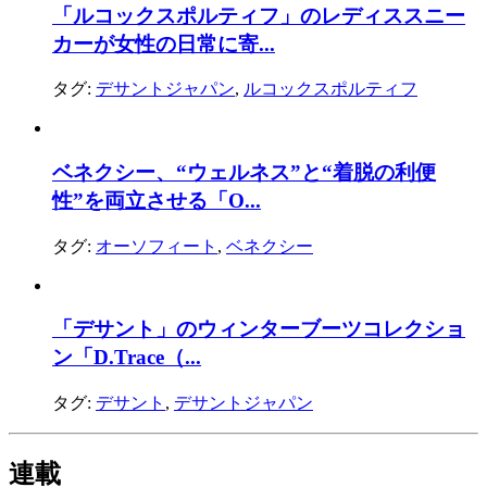
「ルコックスポルティフ」のレディススニー
カーが女性の日常に寄...
タグ:
デサントジャパン
,
ルコックスポルティフ
ベネクシー、“ウェルネス”と“着脱の利便
性”を両立させる「O...
タグ:
オーソフィート
,
ベネクシー
「デサント」のウィンターブーツコレクショ
ン「D.Trace（...
タグ:
デサント
,
デサントジャパン
連載