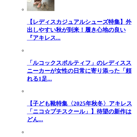
【レディスカジュアルシューズ特集】外
出しやすい秋が到来！履き心地の良い
『アキレス...
「ルコックスポルティフ」のレディスス
ニーカーが女性の日常に寄り添った「頼
れる1足...
【子ども靴特集〈2025年秋冬〉アキレス
「ニコ☆プチスクール」】待望の新作は
どん...