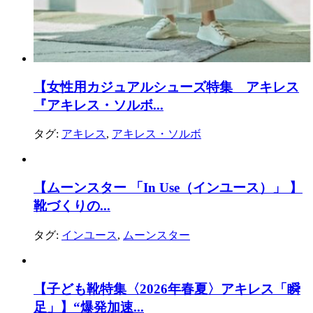
【女性用カジュアルシューズ特集 アキレス
『アキレス・ソルボ...
タグ:
アキレス
,
アキレス・ソルボ
【ムーンスター 「In Use（インユース）」 】
靴づくりの...
タグ:
インユース
,
ムーンスター
【子ども靴特集〈2026年春夏〉アキレス「瞬
足」】“爆発加速...