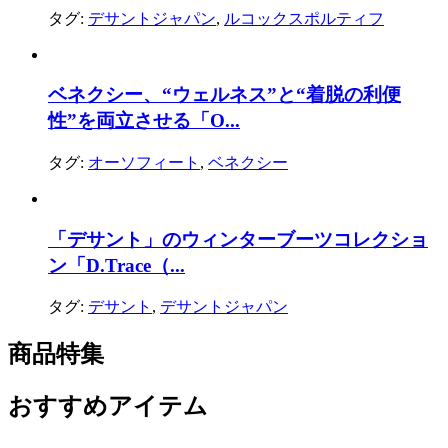
タグ:
デサントジャパン
,
ルコックスポルティフ
ベネクシー、“ウェルネス”と“着脱の利便
性”を両立させる「O...
タグ:
オーソフィート
,
ベネクシー
「デサント」のウィンターブーツコレクショ
ン「D.Trace（...
タグ:
デサント
,
デサントジャパン
商品特集
おすすめアイテム