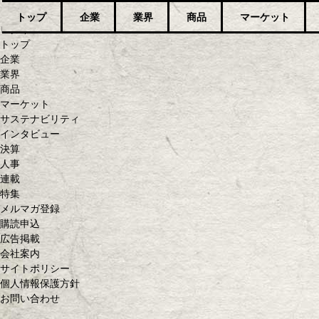
トップ
企業
業界
商品
マーケット
ログイン
トップ
企業
業界
商品
マーケット
サステナビリティ
インタビュー
決算
人事
連載
特集
メルマガ登録
購読申込
広告掲載
会社案内
サイトポリシー
個人情報保護方針
お問い合わせ