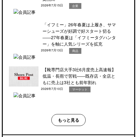
2026年7月15日
企業
「イフミー」26年春夏は上履き、サマ
ーシューズが好調で好スタート切る
――27年春夏は「イフミータグハンタ
ー」を軸に人気シリーズを拡充
2026年7月13日
商品
【靴専門店大手3社6月度売上高速報】
低温・長雨で苦戦――既存店・全店と
もに売上は3社とも前年割れ
2026年7月10日
マーケット
もっと見る