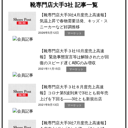
靴専門店大手3社 記事一覧
【靴専門店大手3社4月度売上高速報】
気温上昇で春物需要活発、キッズ・ス
ニーカーなど好調推移
2026年5月12日
マーケット
【靴専門店大手３社10月度売上高速
報】 緊急事態宣言等は解除されたが回
復のスピード遅くABCのみ増収
2021年11月15日
マーケット
【靴専門店大手３社８月度売上高速
報】コロナ第5波到来で3社とも前年売
上げを下回る――3社とも新規出店
2021年9月13日
マーケット
【靴専門店大手3社7月度売上高速報】