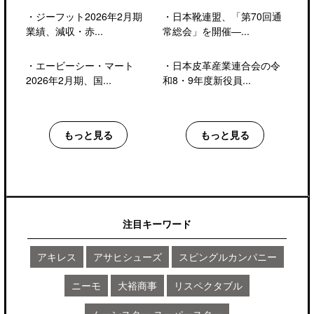
・
ジーフット2026年2月期
・
日本靴連盟、「第70回通
業績、減収・赤...
常総会」を開催―...
・
エービーシー・マート
・
日本皮革産業連合会の令
2026年2月期、国...
和8・9年度新役員...
もっと見る
もっと見る
注目キーワード
アキレス
アサヒシューズ
スピングルカンパニー
ニーモ
大裕商事
リスペクタブル
ムーンスター スーパースター