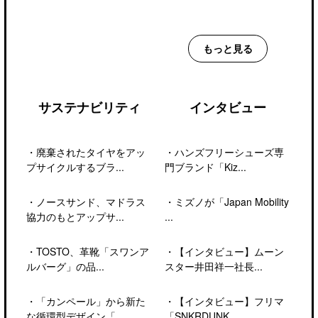
もっと見る
サステナビリティ
インタビュー
・
廃棄されたタイヤをアッ
・
ハンズフリーシューズ専
プサイクルするブラ...
門ブランド「Kiz...
・
ノースサンド、マドラス
・
ミズノが「Japan Mobility
協力のもとアップサ...
...
・
TOSTO、革靴「スワンア
・
【インタビュー】ムーン
ルバーグ」の品...
スター井田祥一社長...
・
「カンペール」から新た
・
【インタビュー】フリマ
な循環型デザイン「...
「SNKRDUNK...