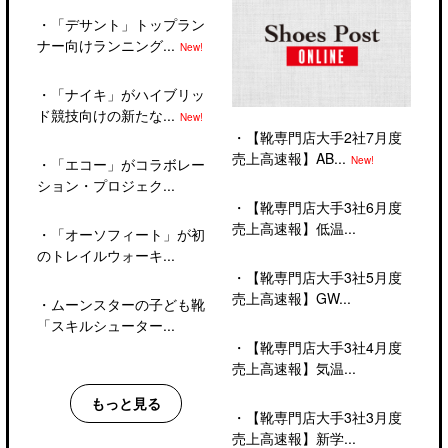
・
「デサント」トップラン
ナー向けランニング...
New!
・
「ナイキ」がハイブリッ
ド競技向けの新たな...
New!
・
【靴専門店大手2社7月度
売上高速報】AB...
New!
・
「エコー」がコラボレー
ション・プロジェク...
・
【靴専門店大手3社6月度
売上高速報】低温...
・
「オーソフィート」が初
のトレイルウォーキ...
・
【靴専門店大手3社5月度
売上高速報】GW...
・
ムーンスターの子ども靴
「スキルシューター...
・
【靴専門店大手3社4月度
売上高速報】気温...
もっと見る
・
【靴専門店大手3社3月度
売上高速報】新学...