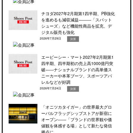
チヨダ2027年2月期第1四半期、PB強化
を進めるも減収減益―――「スパット
シューズ」など機能性商品を拡充、デ
ジタル販売も強化
2026年7月29日
決算
エービーシー・マート2027年2月期第1
四半期、四半期初の売上高1000億円突
破――ナショナルブランドの高単価ス
ニーカーや本革ブーツ、スポーツアパ
レルなどが好調
2026年7月24日
決算
「オニツカタイガー」の世界最大グロ
ーバルフラッグシップストアが新宿に
オープン――「ブランドの世界観や価
値観を体感する場」として新たな発信
拠点に