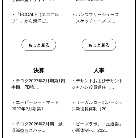
・
「ECOALF（エコアル
・
ハンズフリーシューズ
フ）」から海洋ゴ...
「スケッチャーズ ス...
もっと見る
もっと見る
決算
人事
・
チヨダ2027年2月期第1四
・
デサントおよびデサント
半期、PB強...
ジャパン役員退任（...
・
エービーシー・マート
・
リーガルコーポレーショ
2027年2月期第1...
ン新役員体制（20...
・
チヨダ2026年2月期、減
・
ビーズラボ、「足道楽」
収減益もスパッ...
が新体制へ。202...