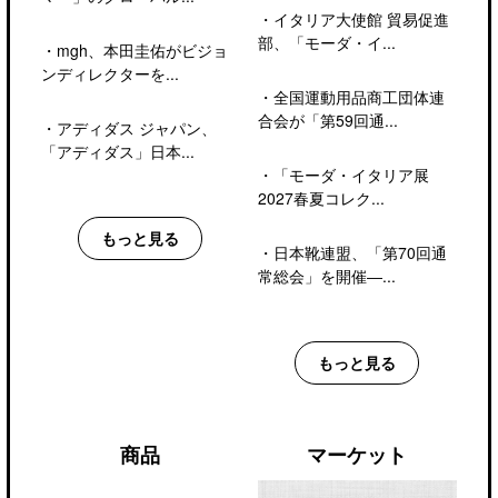
・
イタリア大使館 貿易促進
部、「モーダ・イ...
・
mgh、本田圭佑がビジョ
ンディレクターを...
・
全国運動用品商工団体連
合会が「第59回通...
・
アディダス ジャパン、
「アディダス」日本...
・
「モーダ・イタリア展
2027春夏コレク...
もっと見る
・
日本靴連盟、「第70回通
常総会」を開催―...
もっと見る
商品
マーケット