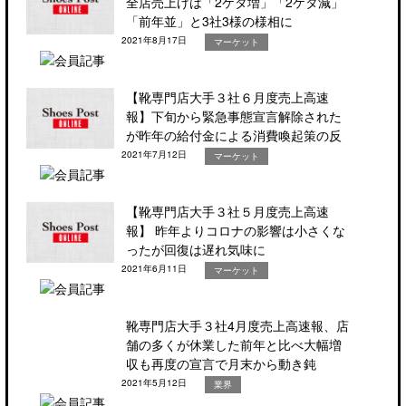
全店売上げは「2ケタ増」「2ケタ減」
「前年並」と3社3様の様相に
2021年8月17日
マーケット
【靴専門店大手３社６月度売上高速
報】下旬から緊急事態宣言解除された
が昨年の給付金による消費喚起策の反
2021年7月12日
マーケット
【靴専門店大手３社５月度売上高速
報】 昨年よりコロナの影響は小さくな
ったが回復は遅れ気味に
2021年6月11日
マーケット
靴専門店大手３社4月度売上高速報、店
舗の多くが休業した前年と比べ大幅増
収も再度の宣言で月末から動き鈍
2021年5月12日
業界