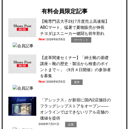
有料会員限定記事
【靴専門店大手2社7月度売上高速報】
ABCマート、猛暑で夏物販売が伸長
チヨダはスニーカー健闘も前年割れ
New!
2026年8月6日
マーケット
【皮革関連セミナー】「紳士靴の基礎
講座～靴の歴史・製法から検査のポイ
ントまで～」（9月４日開催）の参加者
を募集
New!
2026年8月5日
業界
「アシックス」が新宿に国内2店舗目の
フラッグシップストアをオープン――
オンラインではできないリアル店舗の
価値を提供
2026年7月31日
企業