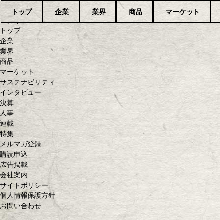
トップ
企業
業界
商品
マーケット
ログイン
トップ
企業
業界
商品
マーケット
サステナビリティ
インタビュー
決算
人事
連載
特集
メルマガ登録
購読申込
広告掲載
会社案内
サイトポリシー
個人情報保護方針
お問い合わせ