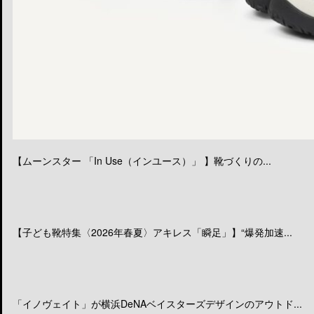
【ムーンスター 「In Use（インユース）」 】靴づくりの...
【子ども靴特集〈2026年春夏〉アキレス「瞬足」】“爆発加速...
「イノヴェイト」が横浜DeNAベイスターズデザインのアウトド...