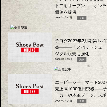
トアをオープン――オンラ
価値を提供
2026年7月31日
企業
チヨダ2027年2月期第1
益―――「スパットシュー
ジタル販売も強化
2026年7月29日
決算
エービーシー・マート202
売上高1000億円突破―
ーカーや本革ブーツ、スポ
2026年7月24日
決算