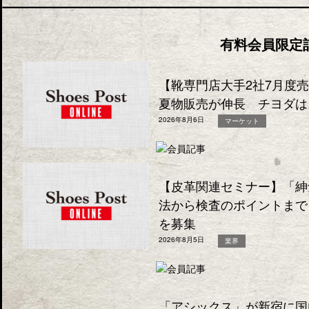
有料会員限定
【靴専門店大手2社7月度
夏物販売が伸長 チヨダは
2026年8月6日
マーケット
【皮革関連セミナー】「紳
法から検査のポイントまで
を募集
2026年8月5日
業界
「アシックス」が新宿に国