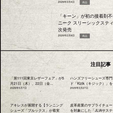
2026年3月4日
商品
「キーン」が初の接着剤不使
ニーク スリーシックスティ
次発売
2026年2月9日
商品
注目記事
「第111回東京レザーフェア」が5
ハンズフリーシューズ専門
月21日（木）、22日（金...
ド「Kizik（キジック）」を.
2026年5月7日
2026年3月27日
アキレスが展開する【ランニング
皮革産業のサプライチェー
シューズ「ブルックス」が着実
を対象にした「JLIAサステナ