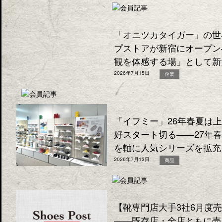
「オニツカタイガー」の世
プストアが新宿にオープン
観を体感する場」として新
2026年7月15日
企業
「イフミー」26年春夏は
好スタート切る――27年
を軸に人気シリーズを拡充
2026年7月13日
商品
【靴専門店大手3社6月度
――既存店・全店ともに売