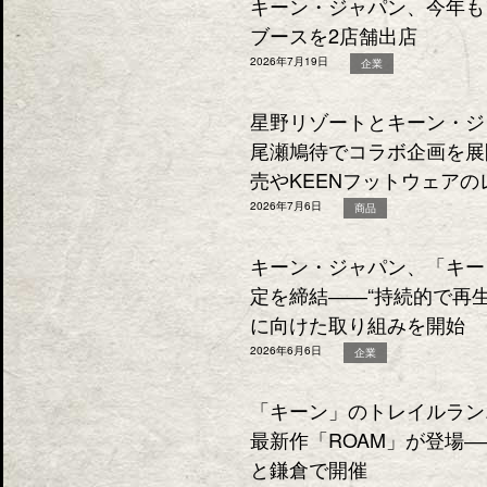
キーン・ジャパン、今年も
ブースを2店舗出店
2026年7月19日
企業
星野リゾートとキーン・ジ
尾瀬鳩待でコラボ企画を展
売やKEENフットウェア
2026年7月6日
商品
キーン・ジャパン、「キー
定を締結――“持続的で再
に向けた取り組みを開始
2026年6月6日
企業
「キーン」のトレイルラン
最新作「ROAM」が登場
と鎌倉で開催