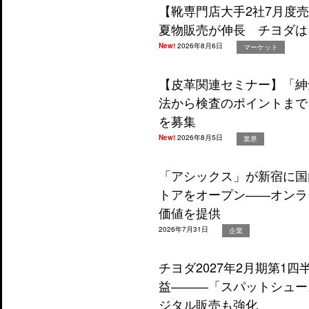
【靴専門店大手2社7月度
夏物販売が伸長 チヨダは
New!
2026年8月6日
マーケット
【皮革関連セミナー】「紳
法から検査のポイントまで
を募集
New!
2026年8月5日
業界
「アシックス」が新宿に国
トアをオープン――オンラ
価値を提供
2026年7月31日
企業
チヨダ2027年2月期第1
益―――「スパットシュー
ジタル販売も強化