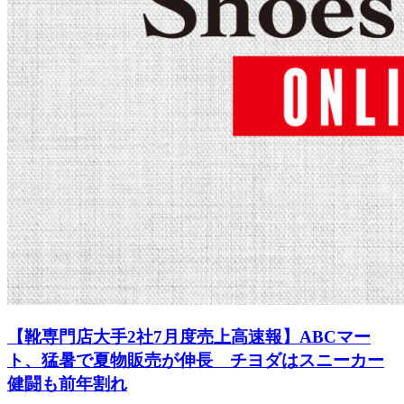
【靴専門店大手2社7月度売上高速報】ABCマー
ト、猛暑で夏物販売が伸長 チヨダはスニーカー
健闘も前年割れ