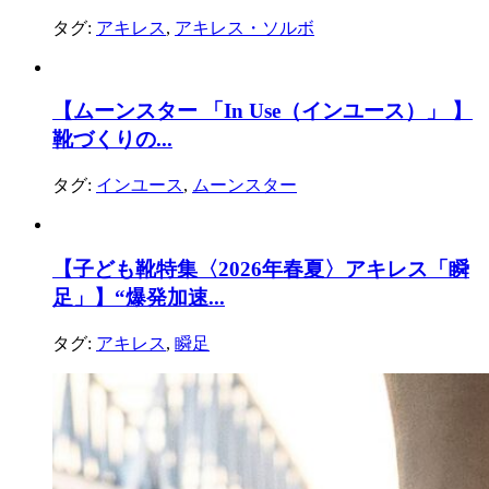
タグ:
アキレス
,
アキレス・ソルボ
【ムーンスター 「In Use（インユース）」 】
靴づくりの...
タグ:
インユース
,
ムーンスター
【子ども靴特集〈2026年春夏〉アキレス「瞬
足」】“爆発加速...
タグ:
アキレス
,
瞬足