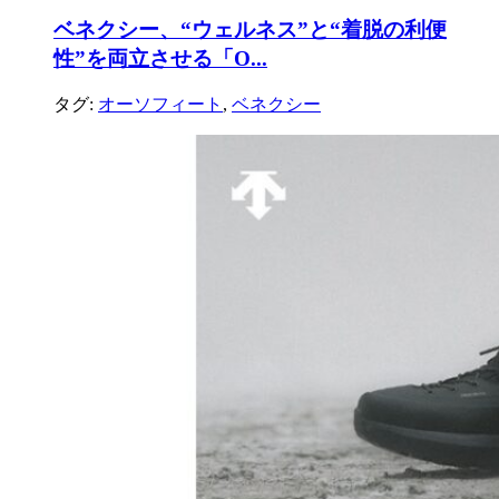
ベネクシー、“ウェルネス”と“着脱の利便
性”を両立させる「O...
タグ:
オーソフィート
,
ベネクシー