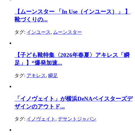
【ムーンスター 「In Use（インユース）」 】
靴づくりの...
タグ:
インユース
,
ムーンスター
【子ども靴特集〈2026年春夏〉アキレス「瞬
足」】“爆発加速...
タグ:
アキレス
,
瞬足
「イノヴェイト」が横浜DeNAベイスターズデ
ザインのアウトド...
タグ:
イノヴェイト
,
デサントジャパン