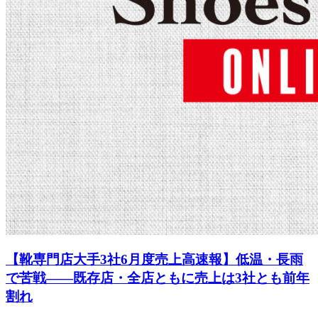
【靴専門店大手3社6月度売上高速報】低温・長雨
で苦戦――既存店・全店ともに売上は3社とも前年
割れ