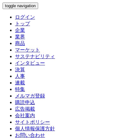
toggle navigation
ログイン
トップ
企業
業界
商品
マーケット
サステナビリティ
インタビュー
決算
人事
連載
特集
メルマガ登録
購読申込
広告掲載
会社案内
サイトポリシー
個人情報保護方針
お問い合わせ