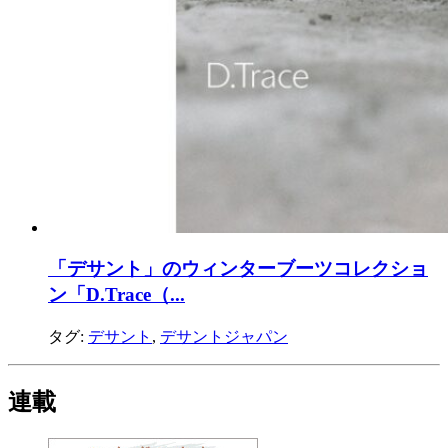
「デサント」のウィンターブーツコレクショ
ン「D.Trace（...
タグ:
デサント
,
デサントジャパン
連載