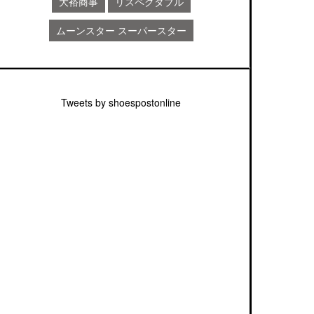
大裕商事
リスペクタブル
ムーンスター スーパースター
Tweets by shoespostonline