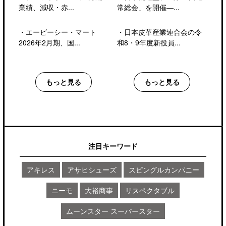
業績、減収・赤...
常総会」を開催―...
・
エービーシー・マート
・
日本皮革産業連合会の令
2026年2月期、国...
和8・9年度新役員...
もっと見る
もっと見る
注目キーワード
アキレス
アサヒシューズ
スピングルカンパニー
ニーモ
大裕商事
リスペクタブル
ムーンスター スーパースター