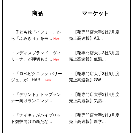
商品
マーケット
・
子ども靴「イフミー」か
・
【靴専門店大手2社7月度
ら「ふみきり」をモ...
売上高速報】AB...
New!
・
レディスブランド「ヴィ
・
【靴専門店大手3社6月度
リーナ」が押切もえ...
売上高速報】低温...
New!
・
「ロペピクニック パサー
・
【靴専門店大手3社5月度
ジュ」が「HAR...
売上高速報】GW...
New!
・
「デサント」トップラン
・
【靴専門店大手3社4月度
ナー向けランニング...
売上高速報】気温...
・
「ナイキ」がハイブリッ
・
【靴専門店大手3社3月度
ド競技向けの新たな...
売上高速報】新学...