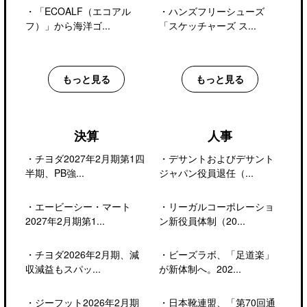
・
「ECOALF（エコアル
・
ハンズフリーシューズ
フ）」から海洋ゴ...
「スケッチャーズ ス...
もっと見る
もっと見る
決算
人事
・
チヨダ2027年2月期第1四
・
デサントおよびデサント
半期、PB強...
ジャパン役員退任（...
・
エービーシー・マート
・
リーガルコーポレーショ
2027年2月期第1...
ン新役員体制（20...
・
チヨダ2026年2月期、減
・
ビーズラボ、「足道楽」
収減益もスパッ...
が新体制へ。202...
・
ジーフット2026年2月期
・
日本靴連盟、「第70回通