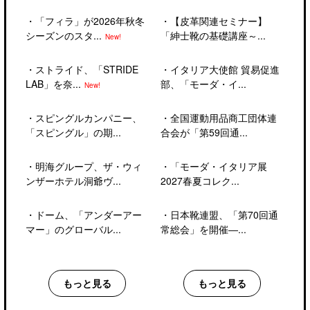
・
「フィラ」が2026年秋冬
・
【皮革関連セミナー】
シーズンのスタ...
「紳士靴の基礎講座～...
New!
・
ストライド、「STRIDE
・
イタリア大使館 貿易促進
LAB」を奈...
部、「モーダ・イ...
New!
・
スピングルカンパニー、
・
全国運動用品商工団体連
「スピングル」の期...
合会が「第59回通...
・
明海グループ、ザ・ウィ
・
「モーダ・イタリア展
ンザーホテル洞爺ヴ...
2027春夏コレク...
・
ドーム、「アンダーアー
・
日本靴連盟、「第70回通
マー」のグローバル...
常総会」を開催―...
もっと見る
もっと見る