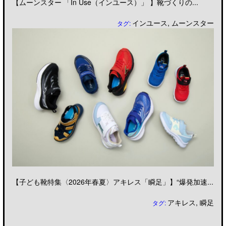
【ムーンスター 「In Use（インユース）」 】靴づくりの...
インユース
,
ムーンスター
タグ:
【子ども靴特集〈2026年春夏〉アキレス「瞬足」】“爆発加速...
アキレス
,
瞬足
タグ: