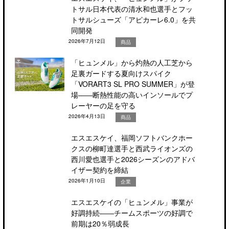
トサル日本代表の清水和也選手とフッ
トサルシューズ「アピカーレ6.0」を共
同開発
2026年7月12日
商品
「ヒュンメル」から灼熱の人工芝から
足裏ガードする夏向けスパイク
「VORART3 SL PRO SUMMER」が登
場――断熱性能の高いインソールでプ
レーヤーの足を守る
2026年4月13日
商品
エスエスケイ、福岡ソフトバンクホー
クスの柳町達選手と西武ライオンズの
西川愛也選手と2026シーズンのアドバ
イザー契約を締結
2026年1月10日
企業
エスエスケイの「ヒュンメル」事業が
好調持続――チームスポーツの好調で
前期は20％弱成長