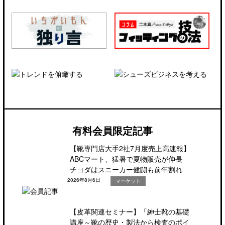
有料会員限定記事
【靴専門店大手2社7月度売上高速報】
ABCマート、猛暑で夏物販売が伸長
チヨダはスニーカー健闘も前年割れ
2026年8月6日
マーケット
【皮革関連セミナー】「紳士靴の基礎
講座～靴の歴史・製法から検査のポイ