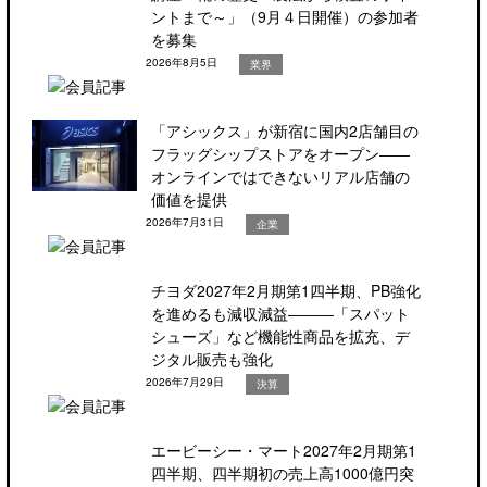
ントまで～」（9月４日開催）の参加者
を募集
2026年8月5日
業界
「アシックス」が新宿に国内2店舗目の
フラッグシップストアをオープン――
オンラインではできないリアル店舗の
価値を提供
2026年7月31日
企業
チヨダ2027年2月期第1四半期、PB強化
を進めるも減収減益―――「スパット
シューズ」など機能性商品を拡充、デ
ジタル販売も強化
2026年7月29日
決算
エービーシー・マート2027年2月期第1
四半期、四半期初の売上高1000億円突