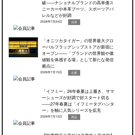
破――ナショナルブランドの高単価ス
ニーカーや本革ブーツ、スポーツアパ
レルなどが好調
2026年7月24日
決算
「オニツカタイガー」の世界最大グロ
ーバルフラッグシップストアが新宿に
オープン――「ブランドの世界観や価
値観を体感する場」として新たな発信
拠点に
2026年7月15日
企業
「イフミー」26年春夏は上履き、サマ
ーシューズが好調で好スタート切る
――27年春夏は「イフミータグハンタ
ー」を軸に人気シリーズを拡充
2026年7月13日
商品