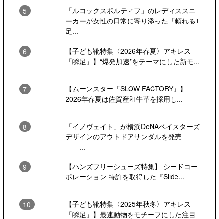
「ルコックスポルティフ」のレディススニ
ーカーが女性の日常に寄り添った「頼れる1
足...
【子ども靴特集〈2026年春夏〉アキレス
「瞬足」】“爆発加速”をテーマにした新モ...
【ムーンスター「SLOW FACTORY」】
2026年春夏は佐賀産和牛革を採用し...
「イノヴェイト」が横浜DeNAベイスターズ
デザインのアウトドアサンダルを発売
――...
【ハンズフリーシューズ特集】 シードコー
ポレーション 特許を取得した『Slide...
【子ども靴特集〈2025年秋冬〉アキレス
「瞬足」】最速動物をモチーフにした注目