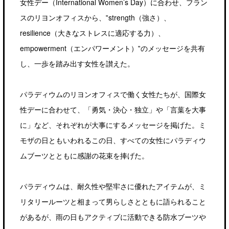
女性デー（International Women’s Day）に合わせ、フラン
スのリヨンオフィスから、‟strength（強さ）、
resilience（大きなストレスに適応する力）、
empowerment（エンパワーメント）‟のメッセージを共有
し、一歩を踏み出す女性を讃えた。
パラディウムのリヨンオフィスで働く女性たちが、国際女
性デーに合わせて、「勇気・決心・独立」や「言葉を大事
に」など、それぞれが大事にするメッセージを掲げた。ミ
モザの日ともいわれるこの日、すべての女性にパラディウ
ムブーツとともに感謝の花束を捧げた。
パラディウムは、耐久性や堅牢さに優れたアイテムが、ミ
リタリールーツと相まって男らしさとともに語られること
があるが、雨の日もアクティブに活動できる防水ブーツや