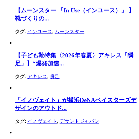
【ムーンスター 「In Use（インユース）」 】
靴づくりの...
タグ:
インユース
,
ムーンスター
【子ども靴特集〈2026年春夏〉アキレス「瞬
足」】“爆発加速...
タグ:
アキレス
,
瞬足
「イノヴェイト」が横浜DeNAベイスターズデ
ザインのアウトド...
タグ:
イノヴェイト
,
デサントジャパン