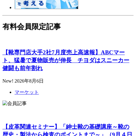
有料会員限定記事
【靴専門店大手2社7月度売上高速報】ABCマー
ト、猛暑で夏物販売が伸長 チヨダはスニーカー
健闘も前年割れ
New!
2026年8月6日
マーケット
【皮革関連セミナー】「紳士靴の基礎講座～靴の
歴史・製法から検査のポイントまで～」（9月４日