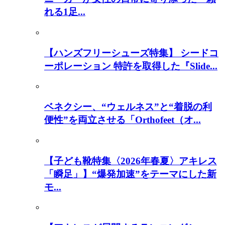
れる1足...
【ハンズフリーシューズ特集】 シードコ
ーポレーション 特許を取得した『Slide...
ベネクシー、“ウェルネス”と“着脱の利
便性”を両立させる「Orthofeet（オ...
【子ども靴特集〈2026年春夏〉アキレス
「瞬足」】“爆発加速”をテーマにした新
モ...