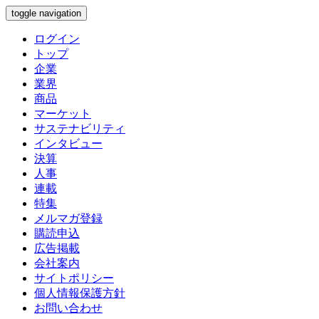
toggle navigation
ログイン
トップ
企業
業界
商品
マーケット
サステナビリティ
インタビュー
決算
人事
連載
特集
メルマガ登録
購読申込
広告掲載
会社案内
サイトポリシー
個人情報保護方針
お問い合わせ