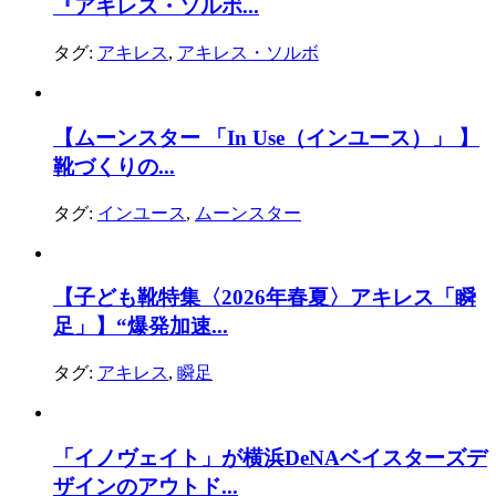
『アキレス・ソルボ...
タグ:
アキレス
,
アキレス・ソルボ
【ムーンスター 「In Use（インユース）」 】
靴づくりの...
タグ:
インユース
,
ムーンスター
【子ども靴特集〈2026年春夏〉アキレス「瞬
足」】“爆発加速...
タグ:
アキレス
,
瞬足
「イノヴェイト」が横浜DeNAベイスターズデ
ザインのアウトド...