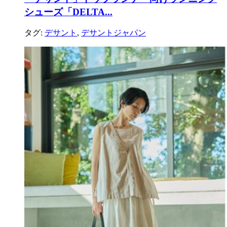
シューズ「DELTA...
タグ:
デサント
,
デサントジャパン