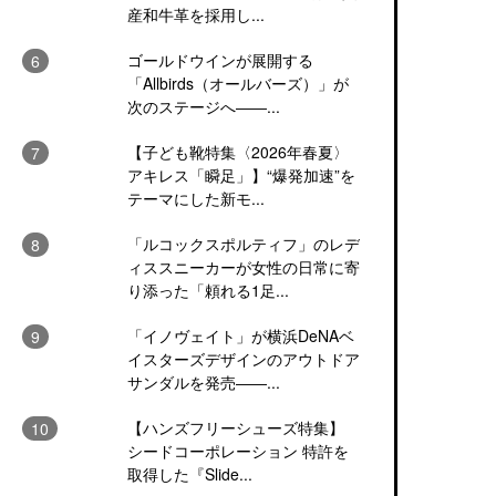
産和牛革を採用し...
ゴールドウインが展開する
「Allbirds（オールバーズ）」が
次のステージへ――...
【子ども靴特集〈2026年春夏〉
アキレス「瞬足」】“爆発加速”を
テーマにした新モ...
「ルコックスポルティフ」のレデ
ィススニーカーが女性の日常に寄
り添った「頼れる1足...
「イノヴェイト」が横浜DeNAベ
イスターズデザインのアウトドア
サンダルを発売――...
【ハンズフリーシューズ特集】
シードコーポレーション 特許を
取得した『Slide...