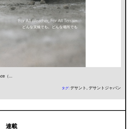
（...
デサント
,
デサントジャパン
タグ:
連載