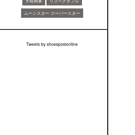
大裕商事
リスペクタブル
ムーンスター スーパースター
Tweets by shoespostonline