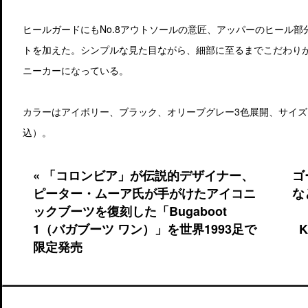
ヒールガードにもNo.8アウトソールの意匠、アッパーのヒール
トを加えた。シンプルな見た目ながら、細部に至るまでこだわり
ニーカーになっている。
カラーはアイボリー、ブラック、オリーブグレー3色展開、サイズはM
込）。
« 「コロンビア」が伝説的デザイナー、
ゴ
ピーター・ムーア氏が手がけたアイコニ
な
ックブーツを復刻した「Bugaboot
1（バガブーツ ワン）」を世界1993足で
限定発売