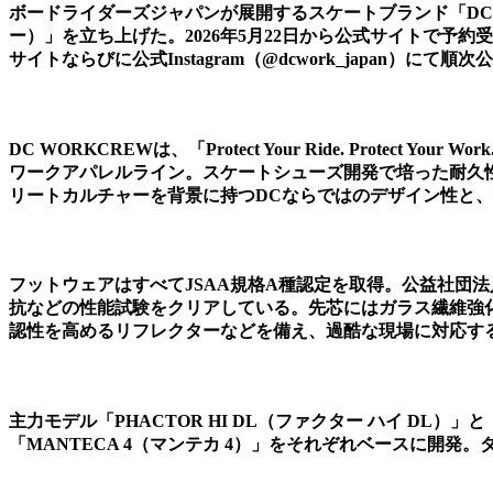
ボードライダーズジャパンが展開するスケートブランド「DC S
ー）」を立ち上げた。2026年5月22日から公式サイトで予約
サイトならびに公式Instagram（@dcwork_japan）にて順
DC WORKCREWは、「Protect Your Ride. Pr
ワークアパレルライン。スケートシューズ開発で培った耐久
リートカルチャーを背景に持つDCならではのデザイン性と
フットウェアはすべてJSAA規格A種認定を取得。公益社団
抗などの性能試験をクリアしている。先芯にはガラス繊維強
認性を高めるリフレクターなどを備え、過酷な現場に対応す
主力モデル「PHACTOR HI DL（ファクター ハイ DL）」
「MANTECA 4（マンテカ 4）」をそれぞれベースに開