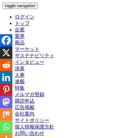
toggle navigation
ログイン
トップ
企業
業界
商品
マーケット
サステナビリティ
インタビュー
決算
人事
連載
特集
メルマガ登録
購読申込
広告掲載
会社案内
サイトポリシー
個人情報保護方針
お問い合わせ