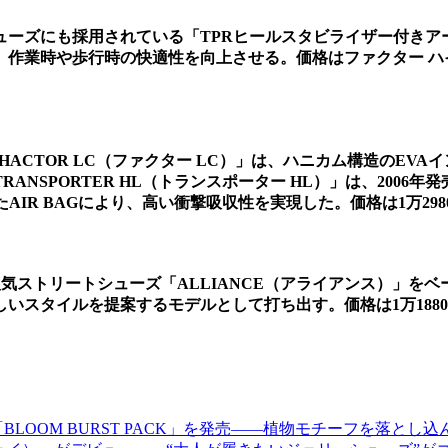
ーズにも採用されている「TPRヒールスタビライザー付きア
時や歩行時の快適性を向上させる。価格はファクター ハイ DLが
ACTOR LC（ファクター LC）」は、ハニカム構造のEV
ANSPORTER HL（トランスポーター HL）」は、2006
IR BAGにより、高い衝撃吸収性を実現した。価格は1万29
）」は、人気ストリートシューズ「ALLIANCE（アライアンス
いスタイルを提案するモデルとして打ち出す。価格は1万188
LOOM BURST PACK」を発売――植物モチーフを落とし込