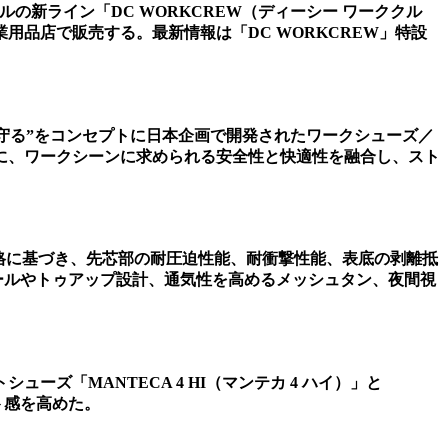
の新ライン「DC WORKCREW（ディーシー ワーククル
業用品店で販売する。最新情報は「DC WORKCREW」特設
術が、ワーカーを守る”をコンセプトに日本企画で開発されたワークシューズ／
に、ワークシーンに求められる安全性と快適性を融合し、スト
規格に基づき、先芯部の耐圧迫性能、耐衝撃性能、表底の剥離抵
ールやトゥアップ設計、通気性を高めるメッシュタン、夜間視
シューズ「MANTECA 4 HI（マンテカ 4 ハイ）」と
ト感を高めた。