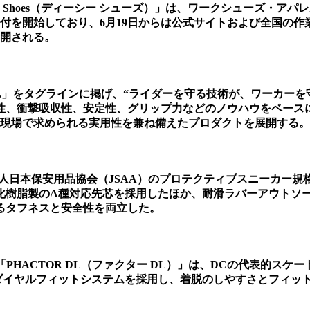
hoes（ディーシー シューズ）」は、ワークシューズ・アパレル
受付を開始しており、6月19日からは公式サイトおよび全国の作
次公開される。
otect Your Work.」をタグラインに掲げ、“ライダーを守る技
性、衝撃吸収性、安定性、グリップ力などのノウハウをベース
、現場で求められる実用性を兼ね備えたプロダクトを展開する。
法人日本保安用品協会（JSAA）のプロテクティブスニーカー
化樹脂製のA種対応先芯を採用したほか、耐滑ラバーアウトソ
るタフネスと安全性を両立した。
と「PHACTOR DL（ファクター DL）」は、DCの代表的スケート
発。ダイヤルフィットシステムを採用し、着脱のしやすさとフィッ