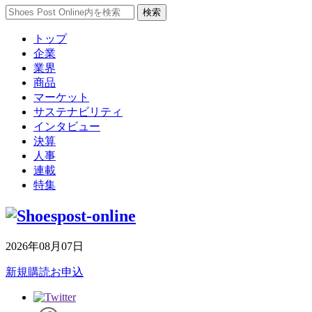
トップ
企業
業界
商品
マーケット
サステナビリティ
インタビュー
決算
人事
連載
特集
2026年08月07日
新規購読お申込