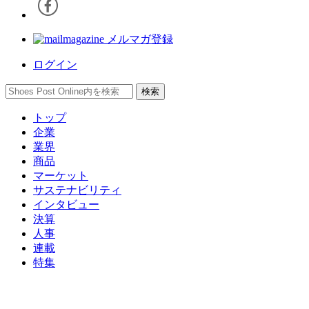
メルマガ登録
ログイン
トップ
企業
業界
商品
マーケット
サステナビリティ
インタビュー
決算
人事
連載
特集