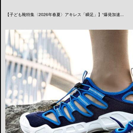
【子ども靴特集〈2026年春夏〉アキレス「瞬足」】“爆発加速...