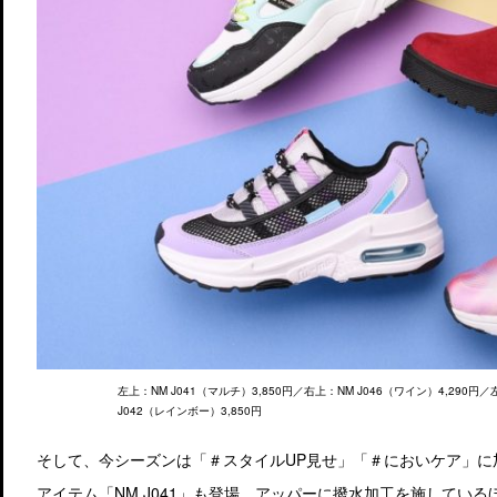
左上：NM J041（マルチ）3,850円／右上：NM J046（ワイン）4,290円
J042（レインボー）3,850円
そして、今シーズンは「＃スタイルUP見せ」「＃においケア」に
アイテム「NM J041」も登場。アッパーに撥水加工を施してい