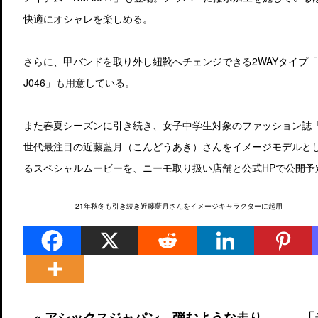
快適にオシャレを楽しめる。
さらに、甲バンドを取り外し紐靴へチェンジできる2WAYタイプ「N
J046」も用意している。
また春夏シーズンに引き続き、女子中学生対象のファッション誌「
世代最注目の近藤藍月（こんどうあき）さんをイメージモデルと
るスペシャルムービーを、ニーモ取り扱い店舗と公式HPで公開予
21年秋冬も引き続き近藤藍月さんをイメージキャラクターに起用
« アシックスジャパン、弾むような走り
「