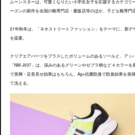
ムーンスターは、可愛くなりたい小学生女子を応援するカテゴリー「
ーズンの新作を全国の靴専門店・量販店等のほか、子ども靴専門
21年秋冬は、「ネオストリートファッション」をテーマに、新デ
を提案。
クリアエアパーツをプラスしたボリュームのあるソールと、アッ
「NM J037」は、深みのあるグリーンやゼブラ柄など４カラー
で美脚・足長見せ効果はもちろん、Ag+抗菌防臭で防臭効果を発
て洗える。