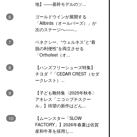
地】――基幹モデルのソ...
ゴールドウインが展開する
「Allbirds（オールバーズ）」が
次のステージへ――...
ベネクシー、“ウェルネス”と“着
脱の利便性”を両立させる
「Orthofeet（オ...
【ハンズフリーシューズ特集】
チヨダ『「CEDAR CREST（セダ
ークレスト）...
【子ども靴特集〈2025年秋冬〉
アキレス「ニコ☆プチスクー
ル」】待望の新作はどん...
【ムーンスター「SLOW
FACTORY」】2026年春夏は佐賀
産和牛革を採用し...