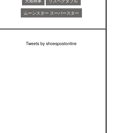
大裕商事
リスペクタブル
ムーンスター スーパースター
Tweets by shoespostonline