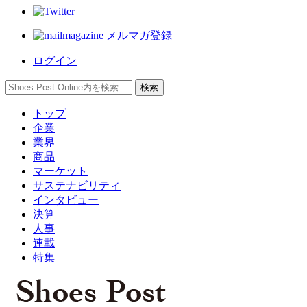
メルマガ登録
ログイン
トップ
企業
業界
商品
マーケット
サステナビリティ
インタビュー
決算
人事
連載
特集