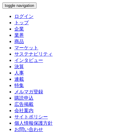
toggle navigation
ログイン
トップ
企業
業界
商品
マーケット
サステナビリティ
インタビュー
決算
人事
連載
特集
メルマガ登録
購読申込
広告掲載
会社案内
サイトポリシー
個人情報保護方針
お問い合わせ