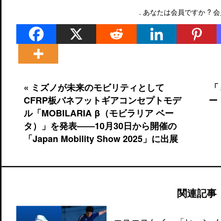
. あなたは会員ですか ?
会
« ミズノが未来のモビリティとして
「
CFRP板バネフットギアコンセプトモデ
ー
ル「MOBILARIA β（モビラリア ベー
タ）」を発表――10月30日から開催の
「Japan Mobility Show 2025」に出展
関連記事