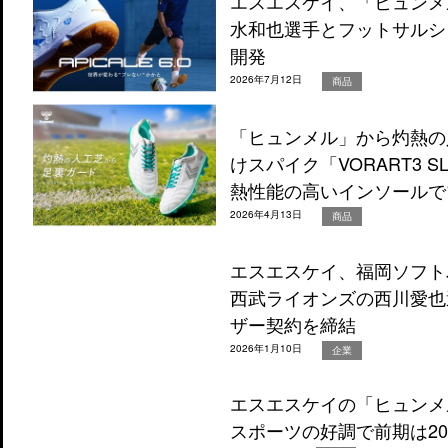
エスエスケイ、「ヒュンメ
水和也選手とフットサルシ
開発
2026年7月12日
商品
「ヒュンメル」から灼熱の
けスパイク「VORART3 S
熱性能の高いインソールで
2026年4月13日
商品
エスエスケイ、福岡ソフト
西武ライオンズの西川愛也
ザー契約を締結
2026年1月10日
企業
エスエスケイの「ヒュンメ
スポーツの好調で前期は2