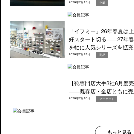
2026年7月15日
企業
「イフミー」26年春夏は
好スタート切る――27年
を軸に人気シリーズを拡充
2026年7月13日
商品
【靴専門店大手3社6月度
――既存店・全店ともに売
2026年7月10日
マーケット
もっと見る