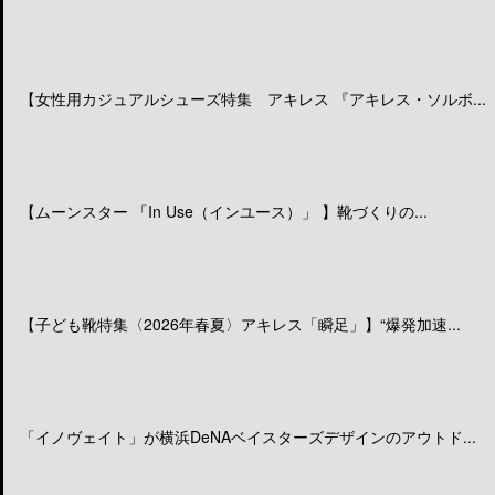
【女性用カジュアルシューズ特集 アキレス 『アキレス・ソルボ...
【ムーンスター 「In Use（インユース）」 】靴づくりの...
【子ども靴特集〈2026年春夏〉アキレス「瞬足」】“爆発加速...
「イノヴェイト」が横浜DeNAベイスターズデザインのアウトド...