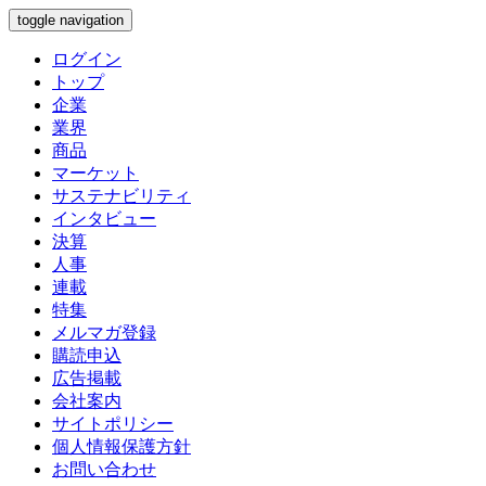
toggle navigation
ログイン
トップ
企業
業界
商品
マーケット
サステナビリティ
インタビュー
決算
人事
連載
特集
メルマガ登録
購読申込
広告掲載
会社案内
サイトポリシー
個人情報保護方針
お問い合わせ