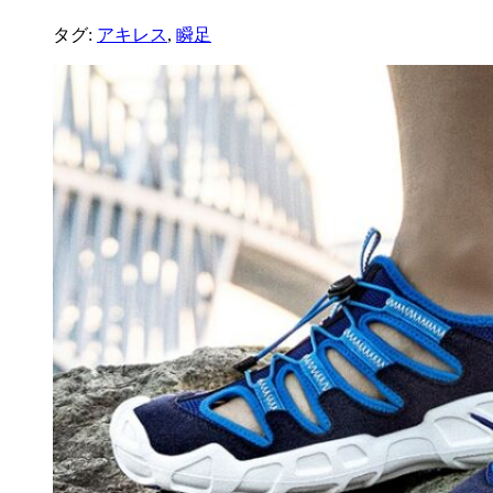
タグ:
アキレス
,
瞬足