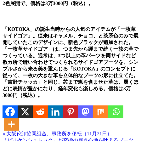
2色展開で、価格は3万3000円（税込）。
「KOTOKA」の誕生当時からの人気のアイテムが「一枚革
サイドゴア」。従来はキャメル、チョコ、と茶系色のみで展
開していたこのデザインに、新色ブラックが追加された。
「一枚革サイドゴア」は、つま先から踵まで続く一枚の革で
つくっている。通常は、3つ以上の革パーツを両サイドなど
数カ所で縫い合わせてつくられるサイドゴアブーツを、シン
プルさから来る美を重んじる「KOTOKA」のコンセプトに
従って、一枚の大きな革を立体的なブーツの形に仕立てた。
「吉野チャッカ」と同じ、芯まで蝋を含ませた革は、履くほ
どに表情が豊かになり、経年変化も楽しめる。価格は3万
3000円（税込）。
« 大阪靴卸協同組合、事務所を移転（11月21日）
「ビルケンシュトック」が究極の履き心地を叶えるブーツ