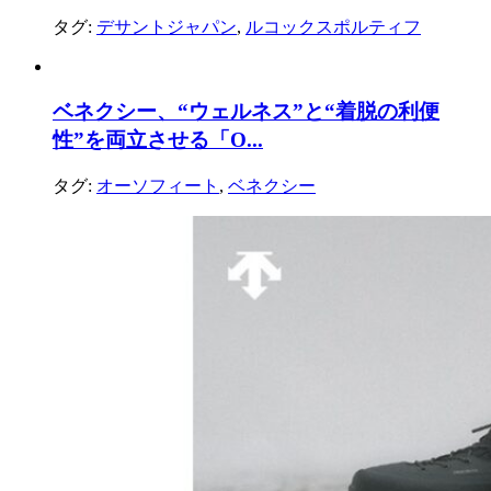
タグ:
デサントジャパン
,
ルコックスポルティフ
ベネクシー、“ウェルネス”と“着脱の利便
性”を両立させる「O...
タグ:
オーソフィート
,
ベネクシー