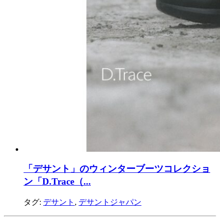
「デサント」のウィンターブーツコレクショ
ン「D.Trace（...
タグ:
デサント
,
デサントジャパン