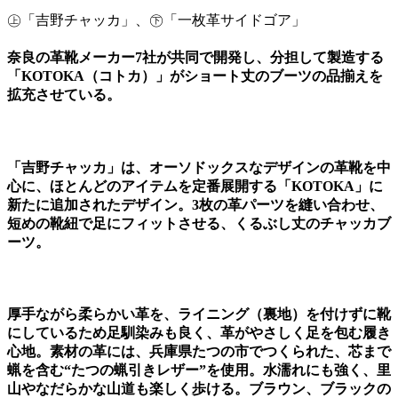
㊤「吉野チャッカ」、㊦「一枚革サイドゴア」
奈良の革靴メーカー7社が共同で開発し、分担して製造する
「KOTOKA（コトカ）」がショート丈のブーツの品揃えを
拡充させている。
「吉野チャッカ」は、オーソドックスなデザインの革靴を中
心に、ほとんどのアイテムを定番展開する「KOTOKA」に
新たに追加されたデザイン。3枚の革パーツを縫い合わせ、
短めの靴紐で足にフィットさせる、くるぶし丈のチャッカブ
ーツ。
厚手ながら柔らかい革を、ライニング（裏地）を付けずに靴
にしているため足馴染みも良く、革がやさしく足を包む履き
心地。素材の革には、兵庫県たつの市でつくられた、芯まで
蝋を含む“たつの蝋引きレザー”を使用。水濡れにも強く、里
山やなだらかな山道も楽しく歩ける。ブラウン、ブラックの