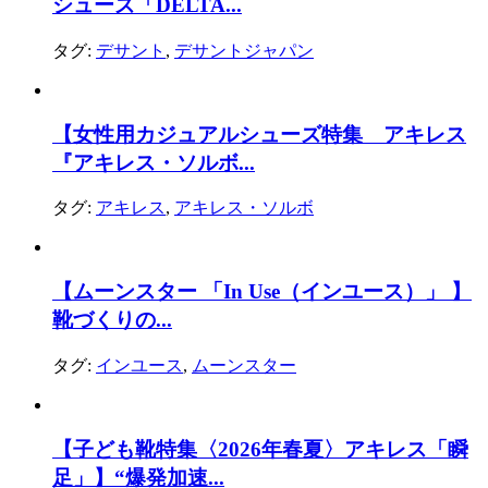
シューズ「DELTA...
タグ:
デサント
,
デサントジャパン
【女性用カジュアルシューズ特集 アキレス
『アキレス・ソルボ...
タグ:
アキレス
,
アキレス・ソルボ
【ムーンスター 「In Use（インユース）」 】
靴づくりの...
タグ:
インユース
,
ムーンスター
【子ども靴特集〈2026年春夏〉アキレス「瞬
足」】“爆発加速...