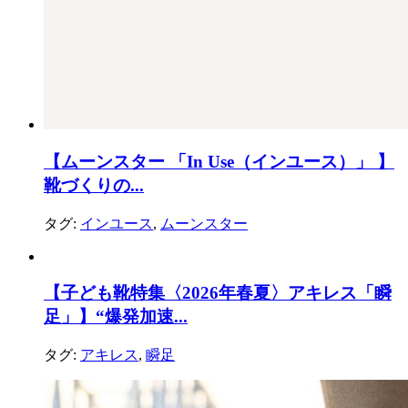
【ムーンスター 「In Use（インユース）」 】
靴づくりの...
タグ:
インユース
,
ムーンスター
【子ども靴特集〈2026年春夏〉アキレス「瞬
足」】“爆発加速...
タグ:
アキレス
,
瞬足