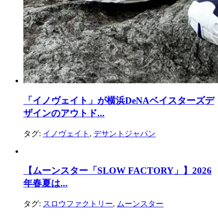
「イノヴェイト」が横浜DeNAベイスターズデ
ザインのアウトド...
タグ:
イノヴェイト
,
デサントジャパン
【ムーンスター「SLOW FACTORY」】2026
年春夏は...
タグ:
スロウファクトリー
,
ムーンスター