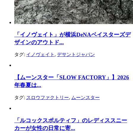
「イノヴェイト」が横浜DeNAベイスターズデ
ザインのアウトド...
タグ:
イノヴェイト
,
デサントジャパン
【ムーンスター「SLOW FACTORY」】2026
年春夏は...
タグ:
スロウファクトリー
,
ムーンスター
「ルコックスポルティフ」のレディススニー
カーが女性の日常に寄...