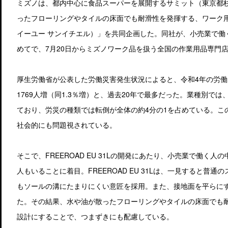
ミズノは、都内中心に食品スーパーを展開するサミット（東京都
ったフローリングやタイルの床面でも耐滑性を発揮する、ワーク用スニ
イーユー サンイチエル）」を共同企画した。同社が、小売業で働
めてで、7月20日からミズノワーク品を扱う全国の作業用品専門
厚生労働省が公表した労働災害発生状況によると、令和4年の労働
1769人増（同1.3％増）と、過去20年で最多だった。業種別で
ており、労災の種類では転倒が全体の約4分の1を占めている。こ
社会的にも問題視されている。
そこで、FREEROAD EU 31Lの開発にあたり、小売業で働
人もいることに着目。FREEROAD EU 31Lは、一見すると
もソールの溝にたまりにくい意匠を採用。また、接地面を平らに
た。その結果、水や油が散ったフローリングやタイルの床面でも
設計にすることで、つまずきにも配慮している。