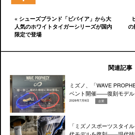
« シューズブランド「ビバイア」から大
人気のホワイトタイガーシリーズが国内
の
限定で登場
関連記事
ミズノ、「WAVE PROP
ベント開催――復刻モデル
2026年7月9日
企業
「ミズノスポーツスタイル」の
代モデルを復刻――現代技