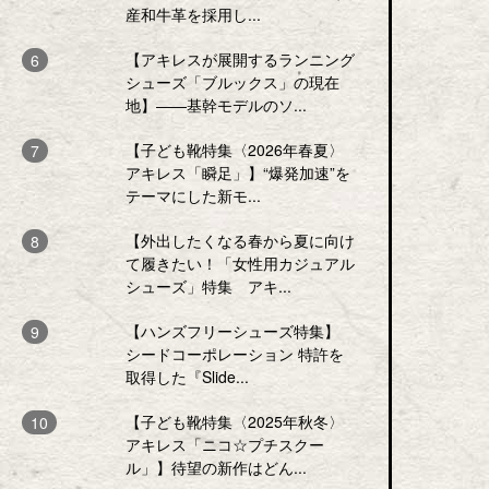
産和牛革を採用し...
【アキレスが展開するランニング
シューズ「ブルックス」の現在
地】――基幹モデルのソ...
【子ども靴特集〈2026年春夏〉
アキレス「瞬足」】“爆発加速”を
テーマにした新モ...
【外出したくなる春から夏に向け
て履きたい！「女性用カジュアル
シューズ」特集 アキ...
【ハンズフリーシューズ特集】
シードコーポレーション 特許を
取得した『Slide...
【子ども靴特集〈2025年秋冬〉
アキレス「ニコ☆プチスクー
ル」】待望の新作はどん...