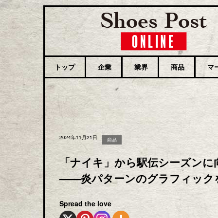
トップ
企業
業界
商品
マ
2024年11月21日
商品
「ナイキ」から駅伝シーズンに向け
――炎パターンのグラフィック
Spread the love