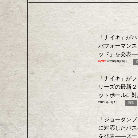
「ナイキ」がハ
パフォーマンス
ッド」を発表―
New!
2026年8月6日
「ナイキ」がフ
リーズの最新２
ットボールに対
2026年6月1日
商品
「ジョーダンブ
に対応したバス
を発表――ズー