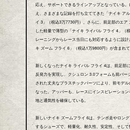
応え、サポートできるラインアップとなっている。
え、さまざまな記録を打ち立ててきた「ナイキ アルフ
イ 3」（税込3万7730円）、さらに、前足部のエア
した軽量で薄型の「ナイキ ライバル フライ 4」（
レーニングからレース当日にも対応するように設計
キ ズーム フライ 6」（税込1万9800円）が含まれ
新しくなったナイキ ライバル フライ 4は、前足部
反発力を実現し、クシュロン 3.0フォームも前バ
された丈夫なプラスチックパーツにより、前モデルの
なった。アッパーも、レースにインスピレーション
地と通気性を確保している。
新しいナイキ ズームフライ 6は、テンポ走やロン
するシューズで、軽量化、耐久性、安定性、そして