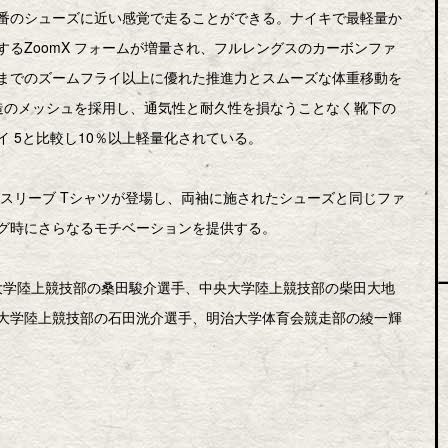
番のシューズに近い感覚で走ることができる。ナイキで最軽量か
るZoomX フォームが増量され、フルレングスのカーボンファ
までのズームフライ以上に優れた推進力とスムーズな体重移動を
造のメッシュを採用し、通気性と耐久性を損なうことなく靴下の
 5と比較し10％以上軽量化されている。
スリーブ Tシャツが登場し、両袖に施されたシューズと同じファ
グ時にさらなるモチベーションを提供する。
駒澤大学陸上競技部の桑田駿介選手、中央大学陸上競技部の柴田大地
大学陸上競技部の石田洸介選手、明治大学体育会競走部の綾一輝