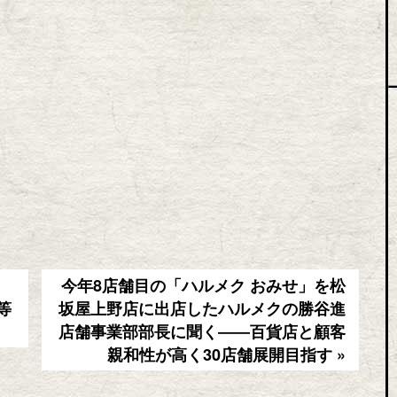
と
今年8店舗目の「ハルメク おみせ」を松
等
坂屋上野店に出店したハルメクの勝谷進
店舗事業部部長に聞く――百貨店と顧客
親和性が高く30店舗展開目指す »