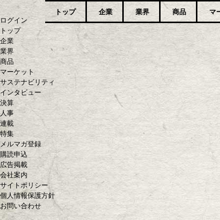
トップ
企業
業界
商品
マ
ログイン
トップ
企業
業界
商品
マーケット
サステナビリティ
インタビュー
決算
人事
連載
特集
メルマガ登録
購読申込
広告掲載
会社案内
サイトポリシー
個人情報保護方針
お問い合わせ