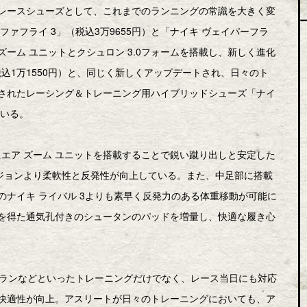
レースシューズとして、これまでのランニングの常識を大きく変
ァフライ 3」（税込3万9655円）と「ナイキ ヴェイパーフラ
 ズーム ユニットとクシュロン 3.0フォームを搭載し、新しく進化
税込1万1550円）と、同じく新しくアップデートされ、日々のト
されたレーシング＆トレーニング用ハイブリッドシューズ「ナイ
ている。
にエア ズーム ユニットを搭載することで鋭い蹴り出しと安定した
ージョンより柔軟性と反発性が向上している。また、中足部に搭載
ナイキ ライバル 3よりも素早く反発力のある体重移動が可能に
を得た通気孔付きのシュータンのパッドを増量し、快適な履き心
グランなどといったトレーニングだけでなく、レース当日にも対応
快適性が向上。アスリートが日々のトレーニングにおいても、ア