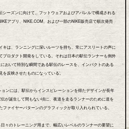
の駅伝シーズンに向けて、フットウェアおよびアパレルで構成される
NIKEアプリ、NIKE.COM、および一部のNIKE販売店で順次発売
イキは、ランニングに深いルーツを持ち、常にアスリートの声に
てプロダクト開発をしている。それは日本の駅伝ランナーも例外
の人生において特別な瞬間である駅伝のレースを、インパクトのある
見を反映させたものになっている。
コレクションには、駅伝からインスピレーションを得たデザインが長年
も、駅伝が誕生して間もない頃に、夜道を走るランナーのために道を
たファイヤーパターンのグラフィックが取り入れられている。
用から日々のトレーニング用まで、幅広いレベルのランナーの要望に