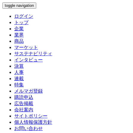
toggle navigation
ログイン
トップ
企業
業界
商品
マーケット
サステナビリティ
インタビュー
決算
人事
連載
特集
メルマガ登録
購読申込
広告掲載
会社案内
サイトポリシー
個人情報保護方針
お問い合わせ