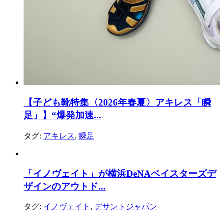
【子ども靴特集〈2026年春夏〉アキレス「瞬
足」】“爆発加速...
タグ:
アキレス
,
瞬足
「イノヴェイト」が横浜DeNAベイスターズデ
ザインのアウトド...
タグ:
イノヴェイト
,
デサントジャパン