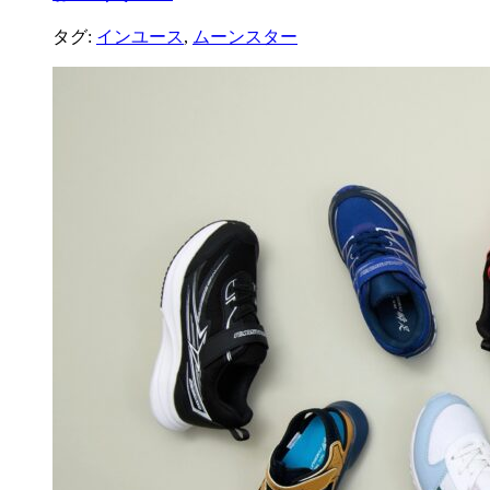
タグ:
インユース
,
ムーンスター