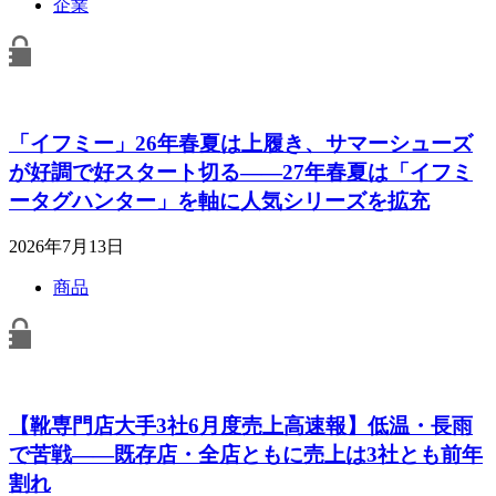
企業
「イフミー」26年春夏は上履き、サマーシューズ
が好調で好スタート切る――27年春夏は「イフミ
ータグハンター」を軸に人気シリーズを拡充
2026年7月13日
商品
【靴専門店大手3社6月度売上高速報】低温・長雨
で苦戦――既存店・全店ともに売上は3社とも前年
割れ