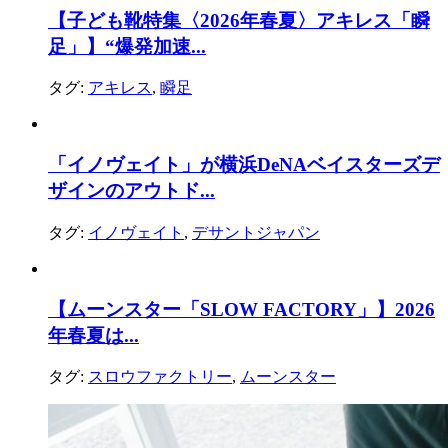
【子ども靴特集〈2026年春夏〉アキレス「瞬
足」】“爆発加速...
タグ:
アキレス
,
瞬足
「イノヴェイト」が横浜DeNAベイスターズデ
ザインのアウトド...
タグ:
イノヴェイト
,
デサントジャパン
【ムーンスター「SLOW FACTORY」】2026
年春夏は...
タグ:
スロウファクトリー
,
ムーンスター