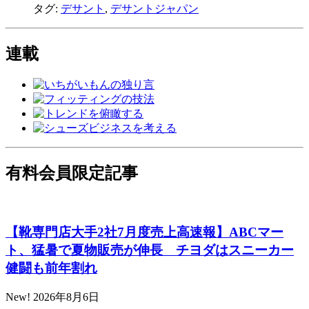
タグ:
デサント
,
デサントジャパン
連載
有料会員限定記事
【靴専門店大手2社7月度売上高速報】ABCマー
ト、猛暑で夏物販売が伸長 チヨダはスニーカー
健闘も前年割れ
New!
2026年8月6日