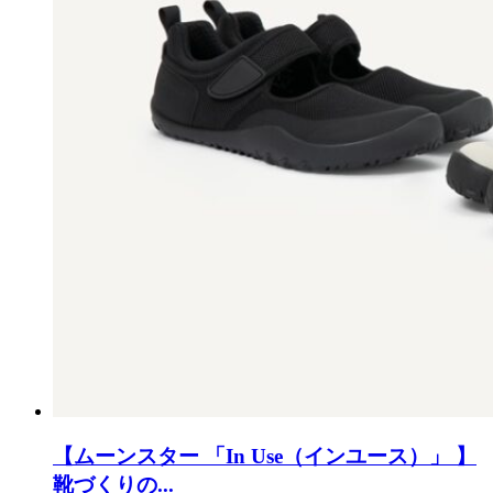
【ムーンスター 「In Use（インユース）」 】
靴づくりの...