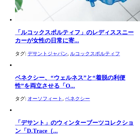
「ルコックスポルティフ」のレディススニー
カーが女性の日常に寄...
タグ:
デサントジャパン
,
ルコックスポルティフ
ベネクシー、“ウェルネス”と“着脱の利便
性”を両立させる「O...
タグ:
オーソフィート
,
ベネクシー
「デサント」のウィンターブーツコレクショ
ン「D.Trace（...