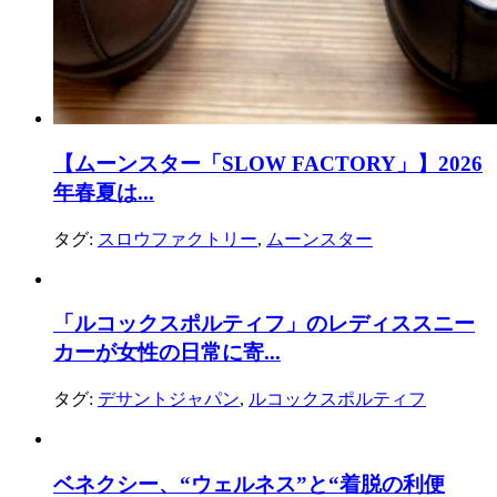
【ムーンスター「SLOW FACTORY」】2026
年春夏は...
タグ:
スロウファクトリー
,
ムーンスター
「ルコックスポルティフ」のレディススニー
カーが女性の日常に寄...
タグ:
デサントジャパン
,
ルコックスポルティフ
ベネクシー、“ウェルネス”と“着脱の利便