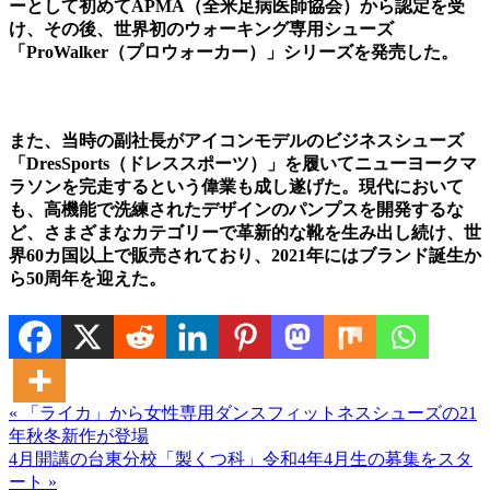
ーとして初めてAPMA（全米足病医師協会）から認定を受
け、その後、世界初のウォーキング専用シューズ
「ProWalker（プロウォーカー）」シリーズを発売した。
また、当時の副社長がアイコンモデルのビジネスシューズ
「DresSports（ドレススポーツ）」を履いてニューヨークマ
ラソンを完走するという偉業も成し遂げた。現代において
も、高機能で洗練されたデザインのパンプスを開発するな
ど、さまざまなカテゴリーで革新的な靴を生み出し続け、世
界60カ国以上で販売されており、2021年にはブランド誕生か
ら50周年を迎えた。
« 「ライカ」から⼥性専用ダンスフィットネスシューズの21
年秋冬新作が登場
4月開講の台東分校「製くつ科」令和4年4月生の募集をスタ
ート »