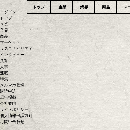
トップ
企業
業界
商品
マ
ログイン
トップ
企業
業界
商品
マーケット
サステナビリティ
インタビュー
決算
人事
連載
特集
メルマガ登録
購読申込
広告掲載
会社案内
サイトポリシー
個人情報保護方針
お問い合わせ