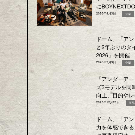
にBOYNEXT
2026年8月3日
企業
ドーム、「アン
と2年ぶりのタイ
2026」を開催
2026年2月3日
企業
「アンダーアー
ズ3モデルを同
向上、目的やレ
2025年12月23日
商品
ドーム、「アン
力を体感できる
に夏季限定オー