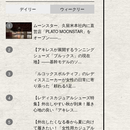
デイリー
ウィークリー
ムーンスター、久留米本社内に直
営店「PLATO MOONSTAR」を
オープン――...
【アキレスが展開するランニング
シューズ「ブルックス」の現在
地】――基幹モデルのソ...
「ルコックスポルティフ」のレデ
ィススニーカーが女性の日常に寄
り添った「頼れる1足...
【レディスカジュアルシューズ特
集】外出しやすい秋が到来！履き
心地の良い『アキレス...
【外出したくなる春から夏に向け
て履きたい！「女性用カジュアル