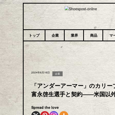
トップ
企業
業界
商品
マ
2024年6月16日
企業
「アンダーアーマー」のカリー
富永啓生選手と契約――米国以
Spread the love