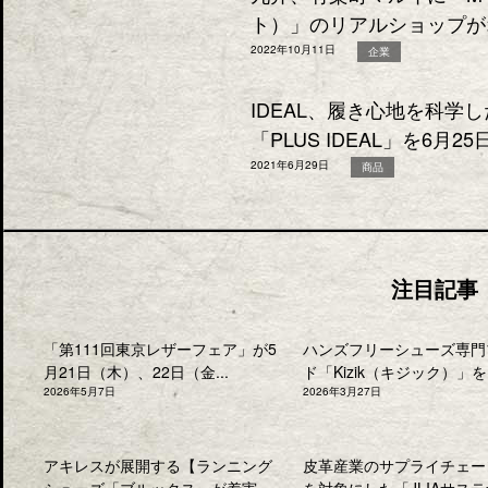
ト）」のリアルショップが
2022年10月11日
企業
IDEAL、履き心地を科学
「PLUS IDEAL」を6月2
2021年6月29日
商品
注目記事
「第111回東京レザーフェア」が5
ハンズフリーシューズ専門
月21日（木）、22日（金...
ド「Kizik（キジック）」を.
2026年5月7日
2026年3月27日
アキレスが展開する【ランニング
皮革産業のサプライチェー
シューズ「ブルックス」が着実
を対象にした「JLIAサステナ