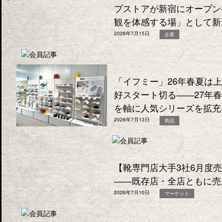
プストアが新宿にオープン
観を体感する場」として新
2026年7月15日
企業
「イフミー」26年春夏は
好スタート切る――27年
を軸に人気シリーズを拡充
2026年7月13日
商品
【靴専門店大手3社6月度
――既存店・全店ともに売
2026年7月10日
マーケット