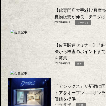
【靴専門店大手2社7月度
夏物販売が伸長 チヨダは
2026年8月6日
マーケット
【皮革関連セミナー】「紳
法から検査のポイントまで
を募集
2026年8月5日
業界
「アシックス」が新宿に国
トアをオープン――オンラ
価値を提供
2026年7月31日
企業