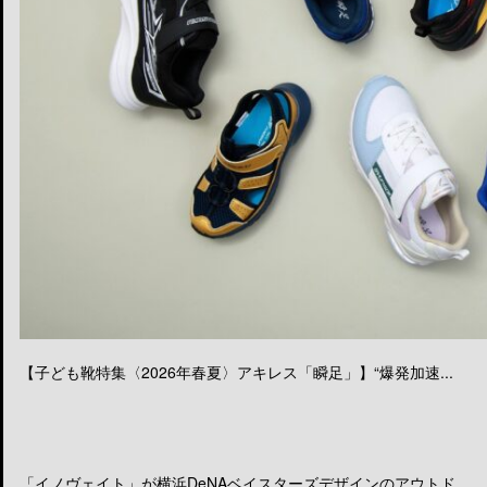
【子ども靴特集〈2026年春夏〉アキレス「瞬足」】“爆発加速...
「イノヴェイト」が横浜DeNAベイスターズデザインのアウトド...