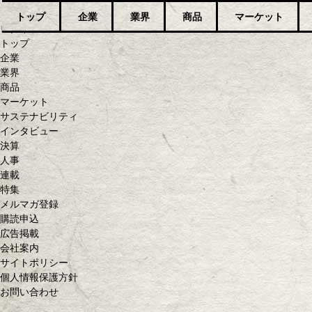
トップ
企業
業界
商品
マーケット
ログイン
トップ
企業
業界
商品
マーケット
サステナビリティ
インタビュー
決算
人事
連載
特集
メルマガ登録
購読申込
広告掲載
会社案内
サイトポリシー
個人情報保護方針
お問い合わせ