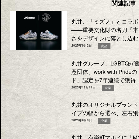
関連記事
丸井、「ミズノ」とコラボ
――重要文化財の名刀「本
さをデザインに落とし込む
2025年6月2日
商品
丸井グループ、LGBTQ
意団体、work with Pri
ド」認定を7年連続で獲得
2023年12月11日
企業
丸井のオリジナルブランド「v
イプの幅から選べ、左右別
2023年9月8日
企業
丸井、有楽町マルイに「MY 