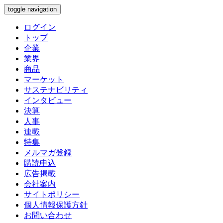
toggle navigation
ログイン
トップ
企業
業界
商品
マーケット
サステナビリティ
インタビュー
決算
人事
連載
特集
メルマガ登録
購読申込
広告掲載
会社案内
サイトポリシー
個人情報保護方針
お問い合わせ