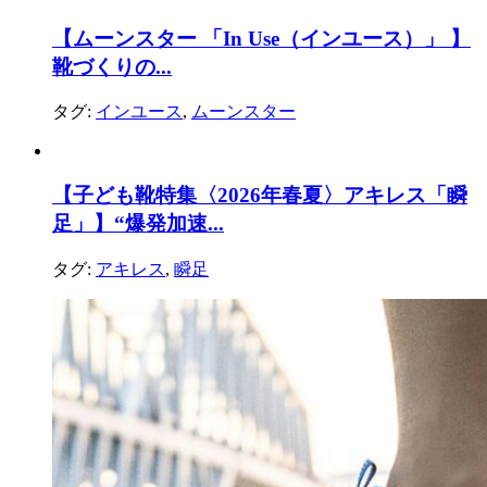
【ムーンスター 「In Use（インユース）」 】
靴づくりの...
タグ:
インユース
,
ムーンスター
【子ども靴特集〈2026年春夏〉アキレス「瞬
足」】“爆発加速...
タグ:
アキレス
,
瞬足