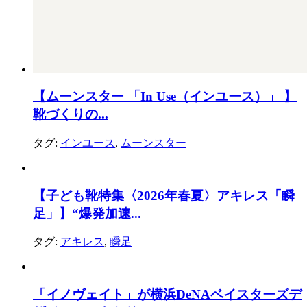
【ムーンスター 「In Use（インユース）」 】
靴づくりの...
タグ:
インユース
,
ムーンスター
【子ども靴特集〈2026年春夏〉アキレス「瞬
足」】“爆発加速...
タグ:
アキレス
,
瞬足
「イノヴェイト」が横浜DeNAベイスターズデ