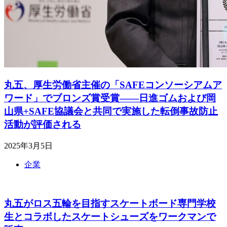
丸五、厚生労働省主催の「SAFEコンソーシアムア
ワード」でブロンズ賞受賞――日進ゴムおよび岡
山県+SAFE協議会と共同で実施した転倒事故防止
活動が評価される
2025年3月5日
企業
丸五がロス五輪を目指すスケートボード専門学校
生とコラボしたスケートシューズをワークマンで