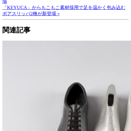
場
「KEYUCA」からもこもこ素材採用で足を温かく包み込む
ボアスリッパ2種が新登場 »
関連記事