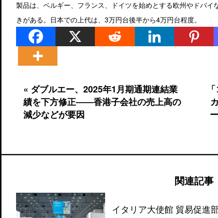
製品は、ベルギー、フランス、ドイツを始めとする欧州やドバイ
きがある。日本での上代は、3万円台後半から4万円台程度。
« ダブルエー、2025年1月期通期連結業
「
績を下方修正――香港子会社の売上高の
減少などが要因
ー
関連記事
イタリア大使館 貿易促進部