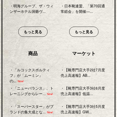
・
明海グループ、ザ・ウィ
・
日本靴連盟、「第70回通
ンザーホテル洞爺ヴ...
常総会」を開催―...
もっと見る
もっと見る
商品
マーケット
・
「ルコックスポルティ
・
【靴専門店大手2社7月度
フ」が「ムーミン」
売上高速報】AB...
の...
New!
・
「ニューバランス」、ト
・
【靴専門店大手3社6月度
レーニングからレー...
売上高速報】低温...
New!
・
「スーパースター」がブ
・
【靴専門店大手3社5月度
ランドの集大成とな...
売上高速報】GW...
New!