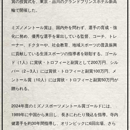
賞の授賞式を、東京・品川のグランドプリンスホテル新高
輪で開催した。
ミズノメントール賞は、国内外を問わず、選手の育成・強
化に努め、優秀な選手を輩出している監督、コーチ、トレ
ーナー、ドクターや、社会教育、地域スポーツの普及振興
に貢献している生涯スポーツの指導者を顕彰する。ゴール
ド（1人）に賞状・トロフィーと副賞として200万円、シル
バー（2～3人）には賞状・トロフィーと副賞100万円、メ
ントール賞（10人）には賞状・トロフィーと副賞50万円が
贈られる。
2024年度のミズノスポーツメントール賞ゴールドには、
1989年に中国から来日し、長きにわたり飛込を指導。寺内
健選手を約30年間指導し、オリンピックに6回出場。さら