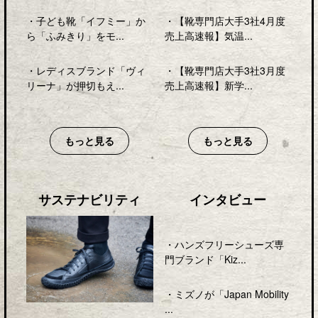
・
子ども靴「イフミー」か
・
【靴専門店大手3社4月度
ら「ふみきり」をモ...
売上高速報】気温...
・
レディスブランド「ヴィ
・
【靴専門店大手3社3月度
リーナ」が押切もえ...
売上高速報】新学...
もっと見る
もっと見る
サステナビリティ
インタビュー
・
ハンズフリーシューズ専
門ブランド「Kiz...
・
ミズノが「Japan Mobility
...