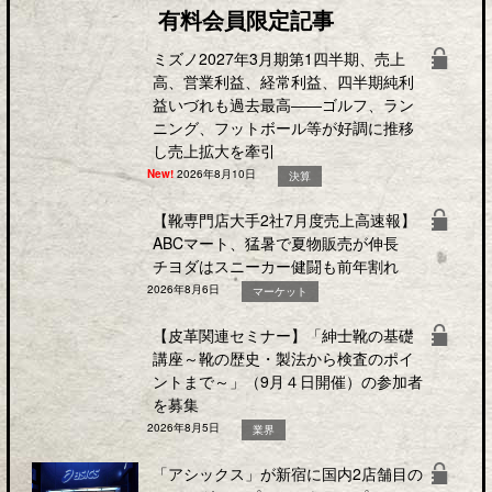
有料会員限定記事
ミズノ2027年3月期第1四半期、売上
高、営業利益、経常利益、四半期純利
益いづれも過去最高――ゴルフ、ラン
ニング、フットボール等が好調に推移
し売上拡大を牽引
New!
2026年8月10日
決算
【靴専門店大手2社7月度売上高速報】
ABCマート、猛暑で夏物販売が伸長
チヨダはスニーカー健闘も前年割れ
2026年8月6日
マーケット
【皮革関連セミナー】「紳士靴の基礎
講座～靴の歴史・製法から検査のポイ
ントまで～」（9月４日開催）の参加者
を募集
2026年8月5日
業界
「アシックス」が新宿に国内2店舗目の