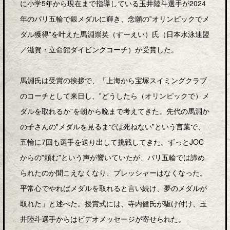
に小学5年から現在まで指導している玉井陸斗選手が2024
年のパリ五輪で銀メダルに輝き、念願の‟オリンピックでメ
ダル獲得”を叶えた馬淵崇英（すーえい）氏（日本水泳連盟
／滋賀・立命館ダイビングコーチ）が受賞した。
馬淵氏は受賞の挨拶で、「上海から宝塚スイミングクラブ
のコーチとして来日し、‟どうしたら（オリンピックで）メ
ダルを取れるか”を朝から晩まで考えてきた。先代の馬淵か
の子さんの‟メダルを見るまでは死ねない”という言葉で、
五輪に7回も選手を送り出して挑戦してきた。ずっとJOC
からの‟頼む”という声が響いていたが、パリ五輪では諦め
られたのか聞こえなくなり、プレッシャーはなくなった。
平常心でやればメダルを取れると言い続け、夢のメダルが
取れた」と述べた。授賞式には、寺内健氏が駆け付け、玉
井陸斗選手からはビデオメッセージが寄せられた。