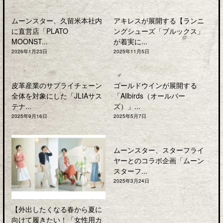
ムーンスター、久留米本社内
アキレスが展開する【ランニ
に直営店「PLATO
ングシューズ「ブルックス」
MOONST...
が着実に...
2026年1月23日
2025年11月5日
皮革産業のサプライチェーン
ゴールドウインが展開する
全体を対象にした「JLIAサス
「Allbirds（オールバー
テナ...
ズ）」...
2025年9月16日
2025年5月7日
ムーンスター、スターフライ
ヤーとのコラボ企画「ムーン
スターフ...
2025年3月24日
【外出したくなる春から夏に
向けて履きたい！「女性用カ