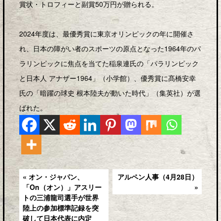
賞状・トロフィーと副賞50万円が贈られる。
2024年度は、最優秀賞に東京オリンピックの年に開催さ
れ、日本の障がい者のスポーツの原点となった1964年のパ
ラリンピックに焦点を当てた稲泉連氏の「パラリンピック
と日本人 アナザー1964」（小学館）、優秀賞に髙橋安幸
氏の「暗躍の球史 根本陸夫が動いた時代」（集英社）が選
ばれた。
« オン・ジャパン、
アルペン人事（4月28日）
「On（オン）」アスリー
»
トの三浦龍司選手が世界
陸上の参加標準記録を突
破して日本代表に内定