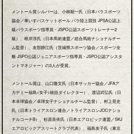
メントール賞シルバーは、小林順一氏（日本パラスポーツ
協会／車いすバスケットボール パラ陸上競技 JPSA公認上
級パラスポーツ指導員・JSPO公認スポーツトレーナー2
級）、根岸淳氏（日本馬術連盟／総合馬術ナショナルチー
ム監督）、友部静江氏（茨城県スポーツ協会／スポーツ全
般 JSPO公認ジュニアスポーツ指導員・JSPO公認アシスタ
ントマネジャー）の3人が受賞。
メントール賞は、山口隆文氏（日本サッカー協会／JFAア
カデミー福島<女子>統括ダイレクター）、渡辺武弘氏（日
本卓球協会／卓球女子ナショナルチーム監督）、村上晃史
氏（日本トライアスロン連合／トライアスロンJOCナショ
ナルコーチB）、杉原良依氏（日本エアロビック連盟／SKJ
エアロビックアスリートクラブ代表）、福島友子氏（東京