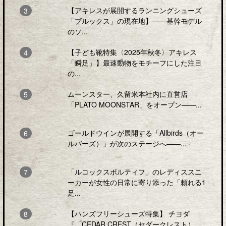
【アキレスが展開するランニングシューズ
「ブルックス」の現在地】――基幹モデル
のソ...
【子ども靴特集〈2025年秋冬〉アキレス
「瞬足」】最速動物をモチーフにした注目
の...
ムーンスター、久留米本社内に直営店
「PLATO MOONSTAR」をオープン――...
ゴールドウインが展開する「Allbirds（オー
ルバーズ）」が次のステージへ――...
「ルコックスポルティフ」のレディススニ
ーカーが女性の日常に寄り添った「頼れる1
足...
【ハンズフリーシューズ特集】 チヨダ
『「CEDAR CREST（セダークレスト）...