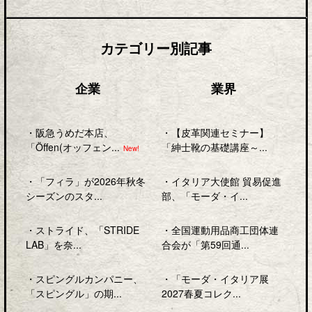
カテゴリー別記事
企業
業界
・
阪急うめだ本店、
・
【皮革関連セミナー】
「Öffen(オッフェン...
「紳士靴の基礎講座～...
New!
・
「フィラ」が2026年秋冬
・
イタリア大使館 貿易促進
シーズンのスタ...
部、「モーダ・イ...
・
ストライド、「STRIDE
・
全国運動用品商工団体連
LAB」を奈...
合会が「第59回通...
・
スピングルカンパニー、
・
「モーダ・イタリア展
「スピングル」の期...
2027春夏コレク...