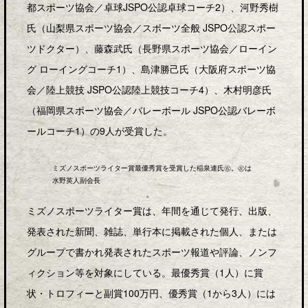
都スポーツ協会／卓球JSPO公認卓球コーチ2）、河野秀樹
氏（山梨県スポーツ協会／スポーツ全般 JSPO公認スポー
ツドクター）、藤森武氏（長野県スポーツ協会／ローイン
グ ローイングコーチ1）、島津勝己氏（大阪府スポーツ協
会／陸上競技 JSPO公認陸上競技コーチ4）、木村明彦氏
（福岡県スポーツ協会／バレーボール JSPO公認バレーボ
ールコーチ1）の9人が受賞した。
ミズノスポーツライター賞最優秀賞を受賞した稲泉連氏㊨。㊧は
水野英人副会長
ミズノスポーツライター賞は、年間を通じて発行、出版、
発表された新聞、雑誌、単行本に掲載された個人、または
グループで書かれ発表されたスポーツ報道や評論、ノンフ
ィクション等を対象にしている。最優秀賞（1人）に賞
状・トロフィーと副賞100万円、優秀賞（1から3人）には