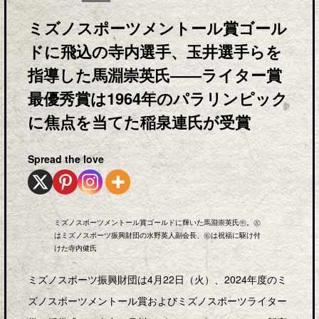
ミズノスポーツメントール賞ゴール
ドに飛込の寺内選手、玉井選手らを
指導した馬淵崇英氏――ライター賞
最優秀賞は1964年のパラリンピック
に焦点を当てた稲泉連氏が受賞
Spread the love
ミズノスポーツメントール賞ゴールドに輝いた馬淵崇英氏㊥。㊧
はミズノスポーツ振興財団の水野英人副会長、㊨は祝福に駆け付
けた寺内健氏
ミズノスポーツ振興財団は4月22日（火）、2024年度のミ
ズノスポーツメントール賞およびミズノスポーツライター