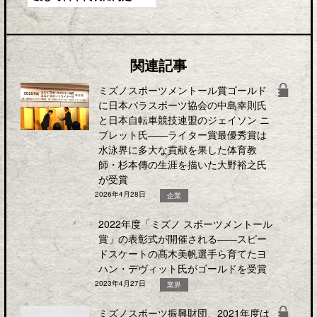
関連記事
ミズノスポーツメントール賞ゴールド
に日本パラスポーツ協会の中島幸則氏
と日本自転車競技連盟のジェイソン ニ
ブレット氏――ライター賞最優秀賞は
水泳界に多大な貢献を果した体育教
師・杉本傳の生涯を描いた大野裕之氏
が受賞
2026年4月28日
企業
2022年度「ミズノ スポーツメントール
賞」の表彰式が開催される――スピー
ドスケートの髙木美帆選手ら育てたヨ
ハン・デヴィット氏がゴールドを受賞
2023年4月27日
業界
ミズノスポーツ振興財団、2021年度は