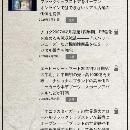
フラッグシップストアをオープン――
オンラインではできないリアル店舗の
価値を提供
2026年7月31日
企業
チヨダ2027年2月期第1四半期、PB強化
を進めるも減収減益―――「スパット
シューズ」など機能性商品を拡充、デ
ジタル販売も強化
2026年7月29日
決算
エービーシー・マート2027年2月期第1
四半期、四半期初の売上高1000億円突
破――ナショナルブランドの高単価ス
ニーカーや本革ブーツ、スポーツアパ
レルなどが好調
2026年7月24日
決算
「オニツカタイガー」の世界最大グロ
ーバルフラッグシップストアが新宿に
オープン――「ブランドの世界観や価
値観を体感する場」として新たな発信