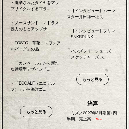
・
廃棄されたタイヤをアッ
プサイクルするブラ...
・
【インタビュー】ムーン
スター井田祥一社長...
・
ノースサンド、マドラス
協力のもとアップサ...
・
【インタビュー】フリマ
「SNKRDUNK...
・
TOSTO、革靴「スワンア
ルバーグ」の品...
・
ハンズフリーシューズ
「スケッチャーズ ス...
・
「カンペール」から新た
な循環型デザイン「...
もっと見る
・
「ECOALF（エコアル
フ）」から海洋ゴ...
決算
もっと見る
・
ミズノ2027年3月期第1四
半期、売上高...
New!