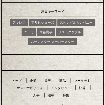
注目キーワード
アキレス
アサヒシューズ
スピングルカンパニー
ニーモ
大裕商事
リスペクタブル
ムーンスター スーパースター
トップ
企業
業界
商品
マーケット
サステナビリティ
インタビュー
決算
人事
連載
特集