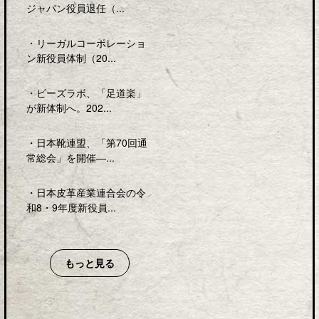
ジャパン役員退任（...
・
リーガルコーポレーショ
ン新役員体制（20...
・
ビーズラボ、「足道楽」
が新体制へ。202...
・
日本靴連盟、「第70回通
常総会」を開催―...
・
日本皮革産業連合会の令
和8・9年度新役員...
もっと見る