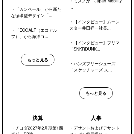
・
ミズノが「Japan Mobility
...
・
「カンペール」から新た
な循環型デザイン「...
・
【インタビュー】ムーン
スター井田祥一社長...
・
「ECOALF（エコアル
フ）」から海洋ゴ...
・
【インタビュー】フリマ
「SNKRDUNK...
もっと見る
・
ハンズフリーシューズ
「スケッチャーズ ス...
もっと見る
決算
人事
・
チヨダ2027年2月期第1四
・
デサントおよびデサント