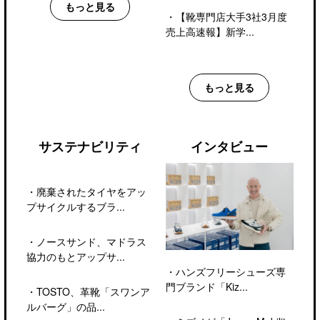
もっと見る
・
【靴専門店大手3社3月度
売上高速報】新学...
もっと見る
サステナビリティ
インタビュー
・
廃棄されたタイヤをアッ
プサイクルするブラ...
・
ノースサンド、マドラス
協力のもとアップサ...
・
ハンズフリーシューズ専
門ブランド「Kiz...
・
TOSTO、革靴「スワンア
ルバーグ」の品...