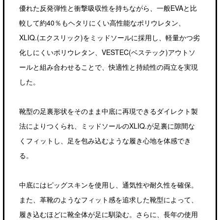
優れた反発弾性と衝撃吸収性を持ちながら、一般EVAと比
較して約40％もヘタリにくい高性能なポリウレタン、
XLIQ.(エクスリック)をミッドソールに採用し、軽量かつ劣
化しにくいポリウレタン、VESTEC(ベステック)アウトソ
ールと組み合わせることで、快適性と持続性の両立を実現
した。
靴型の足裏形状をそのまま中底に再現できるダイレクト製
法によりつくられ、ミッドソールのXLIQ.が足裏に隙間な
くフィットし、足を包み込むような履き心地を体感でき
る。
中底にはピッグスキンを使用し、通気性や耐久性を確保。
また、革靴のようなフィット感を追求した靴型によって、
履き込むほどに靴全体が足に馴染む。さらに、長年の使用