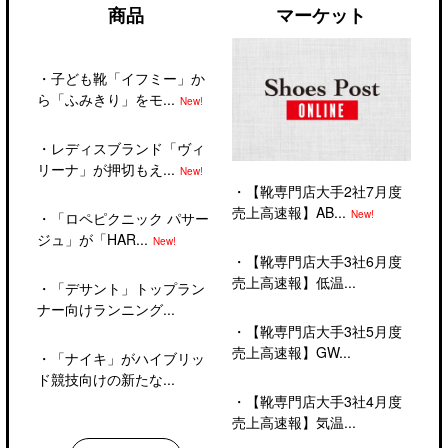
商品
マーケット
・
子ども靴「イフミー」か
ら「ふみきり」をモ...
New!
・
レディスブランド「ヴィ
リーナ」が押切もえ...
New!
・
【靴専門店大手2社7月度
売上高速報】AB...
New!
・
「ロペピクニック パサー
ジュ」が「HAR...
New!
・
【靴専門店大手3社6月度
売上高速報】低温...
・
「デサント」トップラン
ナー向けランニング...
・
【靴専門店大手3社5月度
売上高速報】GW...
・
「ナイキ」がハイブリッ
ド競技向けの新たな...
・
【靴専門店大手3社4月度
売上高速報】気温...