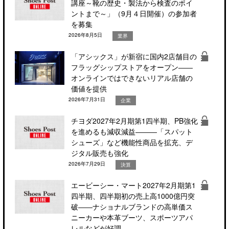
講座～靴の歴史・製法から検査のポイ
ントまで～」（9月４日開催）の参加者
を募集
2026年8月5日
業界
「アシックス」が新宿に国内2店舗目の
フラッグシップストアをオープン――
オンラインではできないリアル店舗の
価値を提供
2026年7月31日
企業
チヨダ2027年2月期第1四半期、PB強化
を進めるも減収減益―――「スパット
シューズ」など機能性商品を拡充、デ
ジタル販売も強化
2026年7月29日
決算
エービーシー・マート2027年2月期第1
四半期、四半期初の売上高1000億円突
破――ナショナルブランドの高単価ス
ニーカーや本革ブーツ、スポーツアパ
レルなどが好調