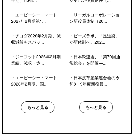
半期、PB強...
ジャパン役員退任（...
・
エービーシー・マート
・
リーガルコーポレーショ
2027年2月期第1...
ン新役員体制（20...
・
チヨダ2026年2月期、減
・
ビーズラボ、「足道楽」
収減益もスパッ...
が新体制へ。202...
・
ジーフット2026年2月期
・
日本靴連盟、「第70回通
業績、減収・赤...
常総会」を開催―...
・
エービーシー・マート
・
日本皮革産業連合会の令
2026年2月期、国...
和8・9年度新役員...
もっと見る
もっと見る