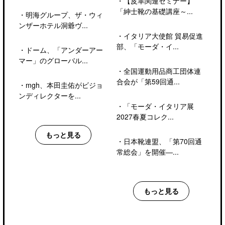
・
【皮革関連セミナー】
「紳士靴の基礎講座～...
・
明海グループ、ザ・ウィ
ンザーホテル洞爺ヴ...
・
イタリア大使館 貿易促進
部、「モーダ・イ...
・
ドーム、「アンダーアー
マー」のグローバル...
・
全国運動用品商工団体連
合会が「第59回通...
・
mgh、本田圭佑がビジョ
ンディレクターを...
・
「モーダ・イタリア展
2027春夏コレク...
もっと見る
・
日本靴連盟、「第70回通
常総会」を開催―...
もっと見る