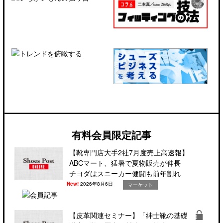
有料会員限定記事
【靴専門店大手2社7月度売上高速報】
ABCマート、猛暑で夏物販売が伸長
チヨダはスニーカー健闘も前年割れ
New!
2026年8月6日
マーケット
【皮革関連セミナー】「紳士靴の基礎