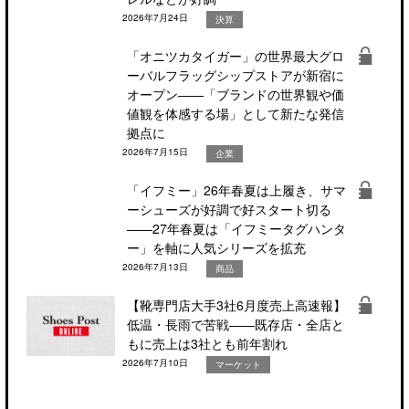
2026年7月24日
決算
「オニツカタイガー」の世界最大グロ
ーバルフラッグシップストアが新宿に
オープン――「ブランドの世界観や価
値観を体感する場」として新たな発信
拠点に
2026年7月15日
企業
「イフミー」26年春夏は上履き、サマ
ーシューズが好調で好スタート切る
――27年春夏は「イフミータグハンタ
ー」を軸に人気シリーズを拡充
2026年7月13日
商品
【靴専門店大手3社6月度売上高速報】
低温・長雨で苦戦――既存店・全店と
もに売上は3社とも前年割れ
2026年7月10日
マーケット