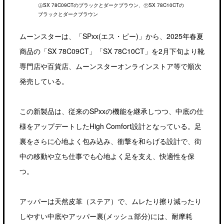
㊤SX 78C09CTのブラックとダークブラウン、㊦SX 78C10CTの
ブラックとダークブラウン
ムーンスターは、「SPxx(エス・ピー)」から、2025年春夏
商品の「SX 78C09CT」「SX 78C10CT」を2月下旬より靴
専門店や百貨店、ムーンスターオンラインストア等で順次
発売している。
この新製品は、従来のSPxxの機能を継承しつつ、中底の仕
様をアップデートしたHigh Comfort設計となっている。足
裏をさらに心地よく包み込み、衝撃を和らげる設計で、街
中の移動や立ち仕事でも心地よく足を支え、快適性を保
つ。
アッパーは天然皮革（ステア）で、ムレたり擦り減ったり
しやすい中底やアッパー裏(メッシュ部分)には、耐摩耗