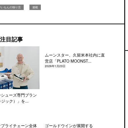
がいもんの独り言
連載
注目記事
ムーンスター、久留米本社内に直
営店「PLATO MOONST...
2026年1月23日
ーシューズ専門ブラン
キジック）」を...
サプライチェーン全体
ゴールドウインが展開する