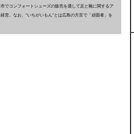
山市でコンフォートシューズの販売を通して足と靴に関するア
経営。なお、“いちがいもん”とは広島の方言で「頑固者」を