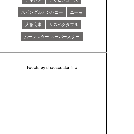
スピングルカンパニー
ニーモ
大裕商事
リスペクタブル
ムーンスター スーパースター
Tweets by shoespostonline