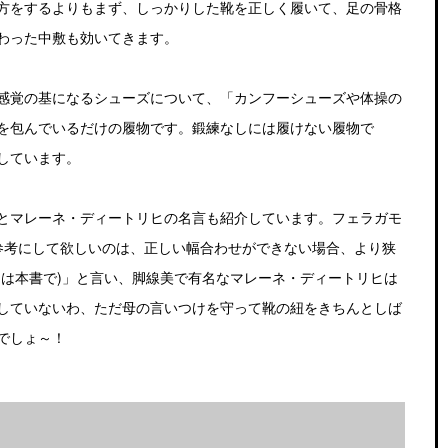
方をするよりもまず、しっかりした靴を正しく履いて、足の骨格
わった中敷も効いてきます。
感覚の基になるシューズについて、「カンフーシューズや体操の
を包んでいるだけの履物です。鍛練なしには履けない履物で
しています。
とマレーネ・ディートリヒの名言も紹介しています。フェラガモ
参考にして欲しいのは、正しい幅合わせができない場合、より狭
きは本書で)」と言い、脚線美で有名なマレーネ・ディートリヒは
していないわ、ただ母の言いつけを守って靴の紐をきちんとしば
でしょ～！