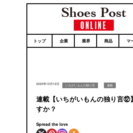
トップ
企業
業界
商品
マ
2020年10月12日
いちがいもんの独り言
連載
連載【いちがいもんの独り言⑫
すか？
Spread the love