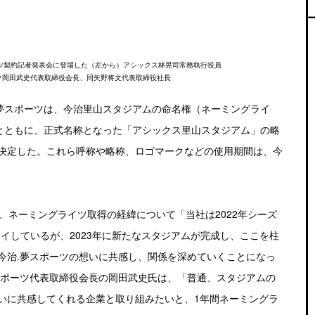
イツ契約記者発表会に登場した（左から）アシックス林晃司常務執行役員
ーツ岡田武史代表取締役会長、同矢野将文代表取締役社長
.夢スポーツは、今治里山スタジアムの命名権（ネーミングライ
うとともに、正式名称となった「アシックス里山スタジアム」の略
決定した。これら呼称や略称、ロゴマークなどの使用期間は、今
、ネーミングライツ取得の経緯について「当社は2022年シーズ
イしているが、2023年に新たなスタジアムが完成し、ここを柱
今治.夢スポーツの想いに共感し、関係を深めていくことになっ
スポーツ代表取締役会長の岡田武史氏は、「普通、スタジアムの
いに共感してくれる企業と取り組みたいと、1年間ネーミングラ