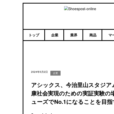
トップ
企業
業界
商品
マ
2024年5月2日
企業
アシックス、今治里山スタジア
康社会実現のための実証実験の
ューズでNo.1になることを目指