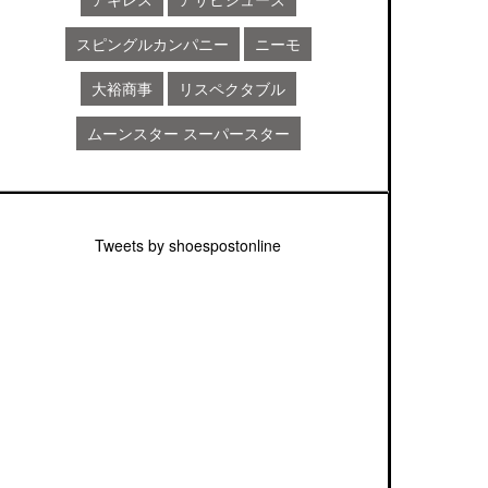
スピングルカンパニー
ニーモ
大裕商事
リスペクタブル
ムーンスター スーパースター
Tweets by shoespostonline