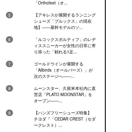
「Orthofeet（オ...
【アキレスが展開するランニング
シューズ「ブルックス」の現在
地】――基幹モデルのソ...
「ルコックスポルティフ」のレデ
ィススニーカーが女性の日常に寄
り添った「頼れる1足...
ゴールドウインが展開する
「Allbirds（オールバーズ）」が
次のステージへ――...
ムーンスター、久留米本社内に直
営店「PLATO MOONSTAR」を
オープン――...
【ハンズフリーシューズ特集】
チヨダ『「CEDAR CREST（セダ
ークレスト）...