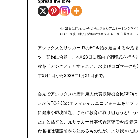
Spread the love
4月23日に行われた今治里山スタジアムネーミングラ
CFO、同廣田康人代表取締役会長CEO、今治.夢スポ
アシックスとサッカーJ3のFC今治を運営する今治
ツ）契約に合意し、4月23日に都内で調印式を行
称を「アシさと」とすること、およびロゴマークを
年5月1日から2029年1月31日まで。
会見でアシックスの廣田康人代表取締役会長CEOは
ンからFC今治のオフィシャルユニフォームをサプラ
に健康や環境問題、さらに教育に取り組もうという
た」と話すと、元サッカー日本代表監督で今治.夢
命名権は建設前から決めるものだが、より我々の思