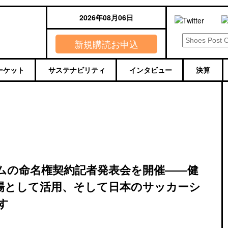
2026年08月06日
新規購読お申込
ーケット
サステナビリティ
インタビュー
決算
ムの命名権契約記者発表会を開催――健
場として活用、そして日本のサッカーシ
す