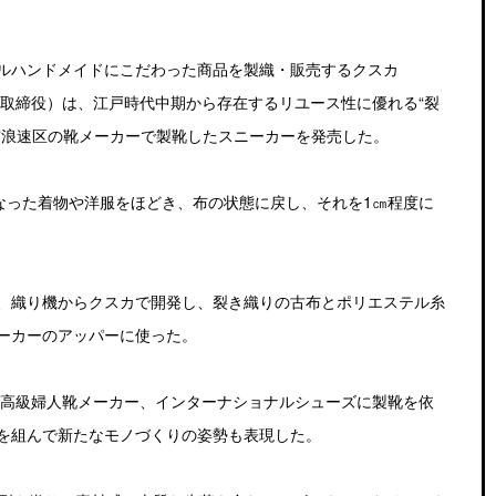
ルハンドメイドにこだわった商品を製織・販売するクスカ
表取締役）は、江戸時代中期から存在するリユース性に優れる“裂
市浪速区の靴メーカーで製靴したスニーカーを発売した。
なった着物や洋服をほどき、布の状態に戻し、それを1㎝程度に
、織り機からクスカで開発し、裂き織りの古布とポリエステル糸
ーカーのアッパーに使った。
の高級婦人靴メーカー、インターナショナルシューズに製靴を依
を組んで新たなモノづくりの姿勢も表現した。