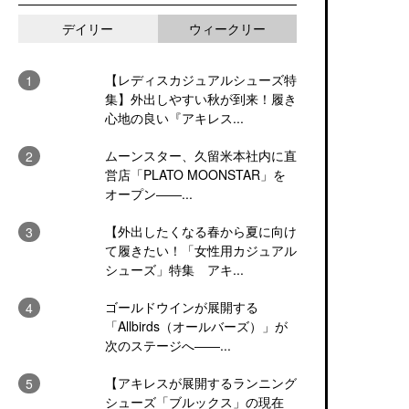
デイリー
ウィークリー
【レディスカジュアルシューズ特
集】外出しやすい秋が到来！履き
心地の良い『アキレス...
ムーンスター、久留米本社内に直
営店「PLATO MOONSTAR」を
オープン――...
【外出したくなる春から夏に向け
て履きたい！「女性用カジュアル
シューズ」特集 アキ...
ゴールドウインが展開する
「Allbirds（オールバーズ）」が
次のステージへ――...
【アキレスが展開するランニング
シューズ「ブルックス」の現在