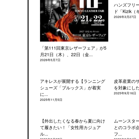
ハンズフリ
ド「Kizik（
2026年3月27日
「第111回東京レザーフェア」が5
月21日（木）、22日（金...
2026年5月7日
アキレスが展開する【ランニング
皮革産業の
シューズ「ブルックス」が着実
を対象にした「
に...
2025年9月16日
2025年11月5日
【外出したくなる春から夏に向け
ムーンスタ
て履きたい！「女性用カジュア
とのコラボ
ル...
フ...