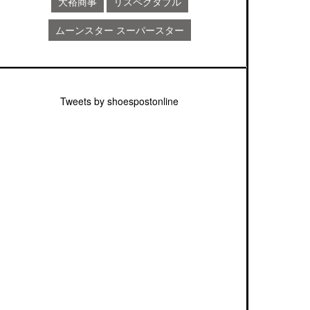
大裕商事
リスペクタブル
ムーンスター スーパースター
Tweets by shoespostonline