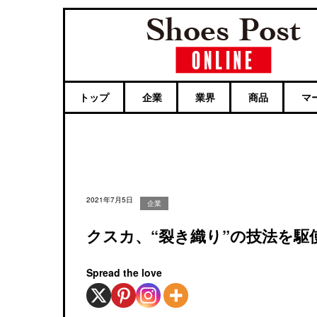
トップ
企業
業界
商品
マ
2021年7月5日
企業
クスカ、“裂き織り”の技法を駆
Spread the love