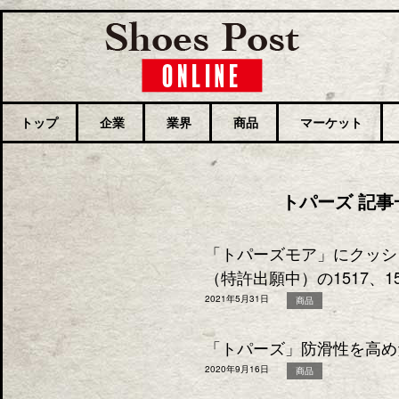
トップ
企業
業界
商品
マーケット
トパーズ 記事
「トパーズモア」にクッシ
（特許出願中）の1517、1
2021年5月31日
商品
「トパーズ」防滑性を高め
2020年9月16日
商品