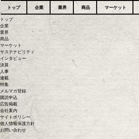
トップ
企業
業界
商品
マーケット
ログイン
トップ
企業
業界
商品
マーケット
サステナビリティ
インタビュー
決算
人事
連載
特集
メルマガ登録
購読申込
広告掲載
会社案内
サイトポリシー
個人情報保護方針
お問い合わせ