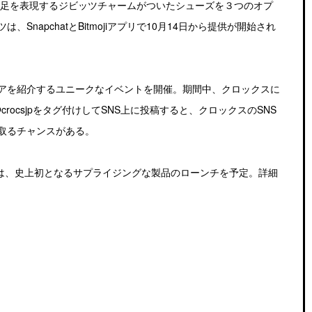
分だけの一足を表現するジビッツチャームがついたシューズを３つのオプ
napchatとBitmojiアプリで10月14日から提供が開始され
ビアを紹介するユニークなイベントを開催。期間中、クロックスに
rocsjpをタグ付けしてSNS上に投稿すると、クロックスのSNS
取るチャンスがある。
イ）には、史上初となるサプライジングな製品のローンチを予定。詳細