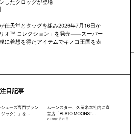
ンしたクロッグが登場
任天堂とタッグを組み2026年7月16日か
リオ™ コレクション」を発売――スーパー
観に着想を得たアイテムでキノコ王国を表
注目記事
ーシューズ専門ブラン
ムーンスター、久留米本社内に直
キジック）」を...
営店「PLATO MOONST...
2026年1月23日