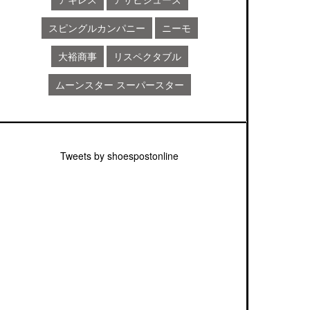
スピングルカンパニー
ニーモ
大裕商事
リスペクタブル
ムーンスター スーパースター
Tweets by shoespostonline