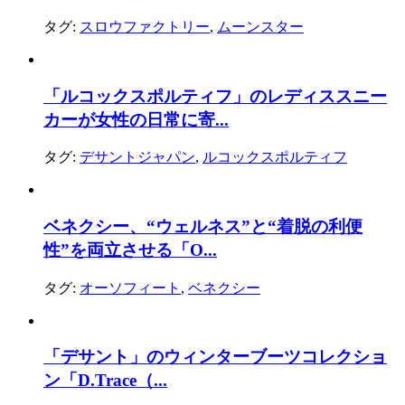
タグ:
スロウファクトリー
,
ムーンスター
「ルコックスポルティフ」のレディススニー
カーが女性の日常に寄...
タグ:
デサントジャパン
,
ルコックスポルティフ
ベネクシー、“ウェルネス”と“着脱の利便
性”を両立させる「O...
タグ:
オーソフィート
,
ベネクシー
「デサント」のウィンターブーツコレクショ
ン「D.Trace（...