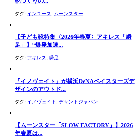
靴づくりの...
タグ:
インユース
,
ムーンスター
【子ども靴特集〈2026年春夏〉アキレス「瞬
足」】“爆発加速...
タグ:
アキレス
,
瞬足
「イノヴェイト」が横浜DeNAベイスターズデ
ザインのアウトド...
タグ:
イノヴェイト
,
デサントジャパン
【ムーンスター「SLOW FACTORY」】2026
年春夏は...