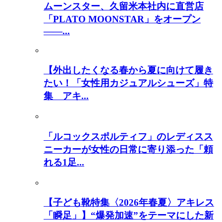
ムーンスター、久留米本社内に直営店
「PLATO MOONSTAR」をオープン
――...
【外出したくなる春から夏に向けて履き
たい！「女性用カジュアルシューズ」特
集 アキ...
「ルコックスポルティフ」のレディスス
ニーカーが女性の日常に寄り添った「頼
れる1足...
【子ども靴特集〈2026年春夏〉アキレス
「瞬足」】“爆発加速”をテーマにした新