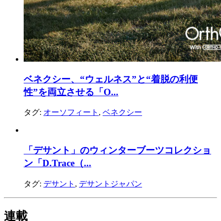
ベネクシー、“ウェルネス”と“着脱の利便
性”を両立させる「O...
タグ:
オーソフィート
,
ベネクシー
「デサント」のウィンターブーツコレクショ
ン「D.Trace（...
タグ:
デサント
,
デサントジャパン
連載