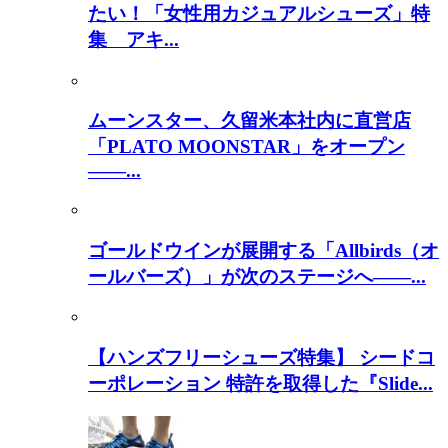
たい！「女性用カジュアルシューズ」特
集 アキ...
ムーンスター、久留米本社内に直営店
「PLATO MOONSTAR」をオープン
――...
ゴールドウインが展開する「Allbirds（オ
ールバーズ）」が次のステージへ――...
【ハンズフリーシューズ特集】 シードコ
ーポレーション 特許を取得した『Slide...