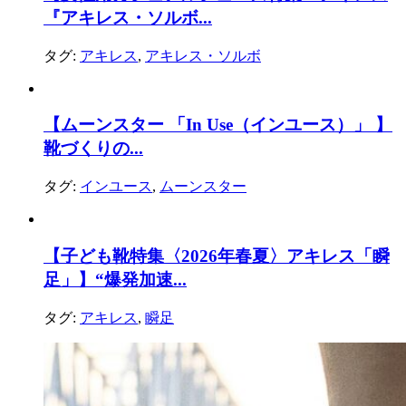
『アキレス・ソルボ...
タグ:
アキレス
,
アキレス・ソルボ
【ムーンスター 「In Use（インユース）」 】
靴づくりの...
タグ:
インユース
,
ムーンスター
【子ども靴特集〈2026年春夏〉アキレス「瞬
足」】“爆発加速...
タグ:
アキレス
,
瞬足