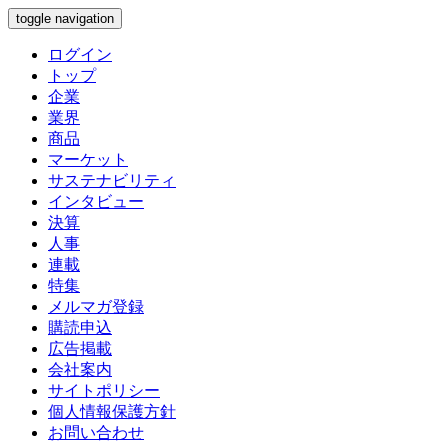
toggle navigation
ログイン
トップ
企業
業界
商品
マーケット
サステナビリティ
インタビュー
決算
人事
連載
特集
メルマガ登録
購読申込
広告掲載
会社案内
サイトポリシー
個人情報保護方針
お問い合わせ