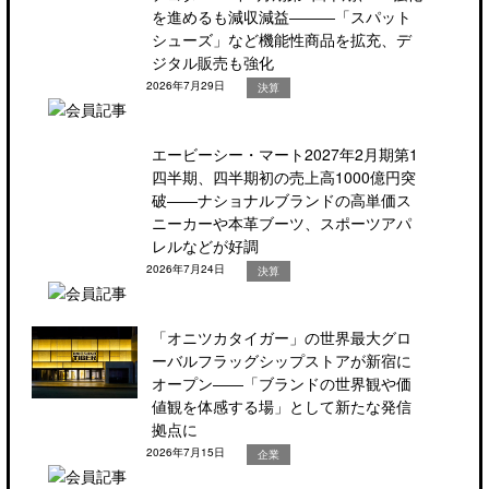
を進めるも減収減益―――「スパット
シューズ」など機能性商品を拡充、デ
ジタル販売も強化
2026年7月29日
決算
エービーシー・マート2027年2月期第1
四半期、四半期初の売上高1000億円突
破――ナショナルブランドの高単価ス
ニーカーや本革ブーツ、スポーツアパ
レルなどが好調
2026年7月24日
決算
「オニツカタイガー」の世界最大グロ
ーバルフラッグシップストアが新宿に
オープン――「ブランドの世界観や価
値観を体感する場」として新たな発信
拠点に
2026年7月15日
企業