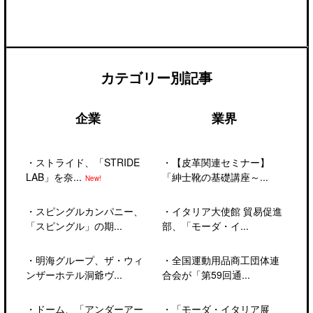
カテゴリー別記事
企業
業界
・
ストライド、「STRIDE
・
【皮革関連セミナー】
LAB」を奈...
「紳士靴の基礎講座～...
New!
・
スピングルカンパニー、
・
イタリア大使館 貿易促進
「スピングル」の期...
部、「モーダ・イ...
・
明海グループ、ザ・ウィ
・
全国運動用品商工団体連
ンザーホテル洞爺ヴ...
合会が「第59回通...
・
ドーム、「アンダーアー
・
「モーダ・イタリア展