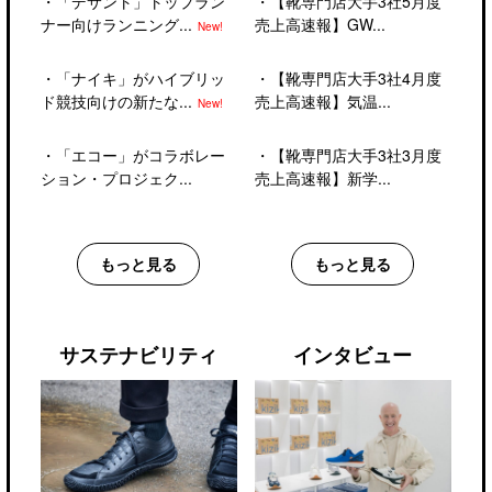
・
「デサント」トップラン
・
【靴専門店大手3社5月度
ナー向けランニング...
売上高速報】GW...
New!
・
「ナイキ」がハイブリッ
・
【靴専門店大手3社4月度
ド競技向けの新たな...
売上高速報】気温...
New!
・
「エコー」がコラボレー
・
【靴専門店大手3社3月度
ション・プロジェク...
売上高速報】新学...
もっと見る
もっと見る
サステナビリティ
インタビュー