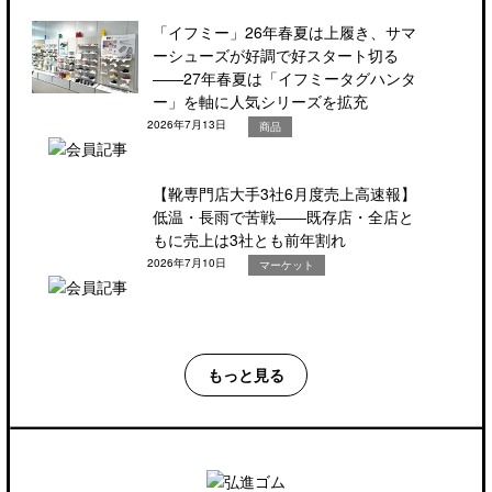
「イフミー」26年春夏は上履き、サマ
ーシューズが好調で好スタート切る
――27年春夏は「イフミータグハンタ
ー」を軸に人気シリーズを拡充
2026年7月13日
商品
【靴専門店大手3社6月度売上高速報】
低温・長雨で苦戦――既存店・全店と
もに売上は3社とも前年割れ
2026年7月10日
マーケット
もっと見る