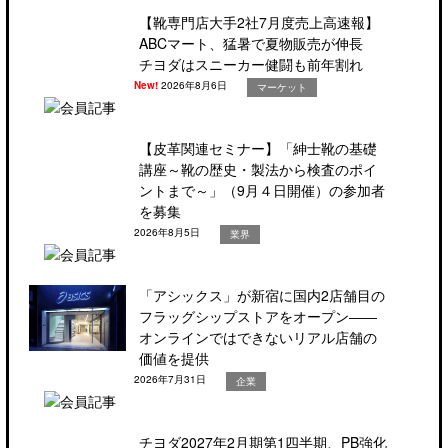
【靴専門店大手2社7月度売上高速報】
ABCマート、猛暑で夏物販売が伸長
チヨダはスニーカー健闘も前年割れ
New!
2026年8月6日
マーケット
【皮革関連セミナー】「紳士靴の基礎
講座～靴の歴史・製法から検査のポイ
ントまで～」（9月４日開催）の参加者
を募集
2026年8月5日
業界
「アシックス」が新宿に国内2店舗目の
フラッグシップストアをオープン――
オンラインではできないリアル店舗の
価値を提供
2026年7月31日
企業
チヨダ2027年2月期第1四半期、PB強化