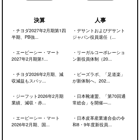
決算
人事
・
チヨダ2027年2月期第1四
・
デサントおよびデサント
半期、PB強...
ジャパン役員退任（...
・
エービーシー・マート
・
リーガルコーポレーショ
2027年2月期第1...
ン新役員体制（20...
・
チヨダ2026年2月期、減
・
ビーズラボ、「足道楽」
収減益もスパッ...
が新体制へ。202...
・
ジーフット2026年2月期
・
日本靴連盟、「第70回通
業績、減収・赤...
常総会」を開催―...
・
エービーシー・マート
・
日本皮革産業連合会の令
2026年2月期、国...
和8・9年度新役員...