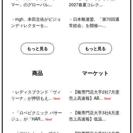
マー」のグローバル...
2027春夏コレク...
・
mgh、本田圭佑がビジョ
・
日本靴連盟、「第70回通
ンディレクターを...
常総会」を開催―...
もっと見る
もっと見る
商品
マーケット
・
レディスブランド「ヴィ
・
【靴専門店大手2社7月度
リーナ」が押切もえ...
売上高速報】AB...
New!
New!
・
「ロペピクニック パサー
・
【靴専門店大手3社6月度
ジュ」が「HAR...
売上高速報】低温...
New!