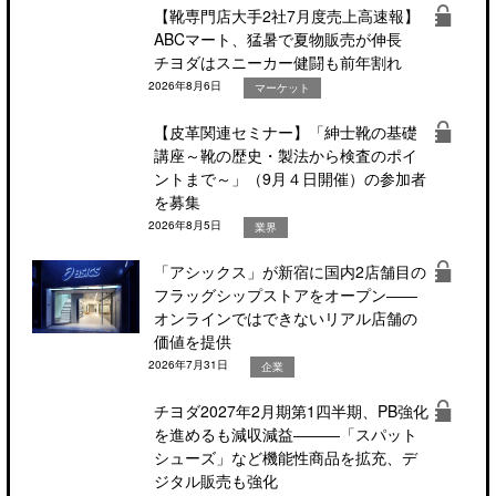
【靴専門店大手2社7月度売上高速報】
ABCマート、猛暑で夏物販売が伸長
チヨダはスニーカー健闘も前年割れ
2026年8月6日
マーケット
【皮革関連セミナー】「紳士靴の基礎
講座～靴の歴史・製法から検査のポイ
ントまで～」（9月４日開催）の参加者
を募集
2026年8月5日
業界
「アシックス」が新宿に国内2店舗目の
フラッグシップストアをオープン――
オンラインではできないリアル店舗の
価値を提供
2026年7月31日
企業
チヨダ2027年2月期第1四半期、PB強化
を進めるも減収減益―――「スパット
シューズ」など機能性商品を拡充、デ
ジタル販売も強化