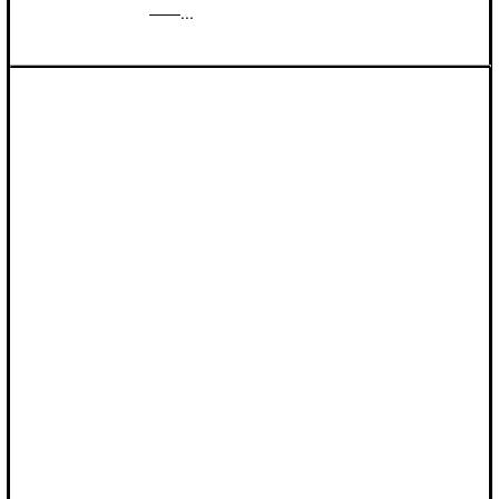
――...