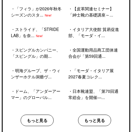
・
「フィラ」が2026年秋冬
・
【皮革関連セミナー】
シーズンのスタ...
「紳士靴の基礎講座～...
New!
・
ストライド、「STRIDE
・
イタリア大使館 貿易促進
LAB」を奈...
部、「モーダ・イ...
New!
・
スピングルカンパニー、
・
全国運動用品商工団体連
「スピングル」の期...
合会が「第59回通...
・
明海グループ、ザ・ウィ
・
「モーダ・イタリア展
ンザーホテル洞爺ヴ...
2027春夏コレク...
・
ドーム、「アンダーアー
・
日本靴連盟、「第70回通
マー」のグローバル...
常総会」を開催―...
もっと見る
もっと見る