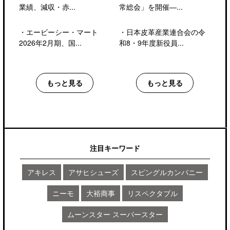
業績、減収・赤...
常総会」を開催―...
・
エービーシー・マート
・
日本皮革産業連合会の令
2026年2月期、国...
和8・9年度新役員...
もっと見る
もっと見る
注目キーワード
アキレス
アサヒシューズ
スピングルカンパニー
ニーモ
大裕商事
リスペクタブル
ムーンスター スーパースター