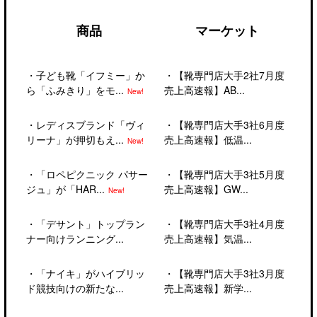
商品
マーケット
・
子ども靴「イフミー」か
・
【靴専門店大手2社7月度
ら「ふみきり」をモ...
売上高速報】AB...
New!
・
レディスブランド「ヴィ
・
【靴専門店大手3社6月度
リーナ」が押切もえ...
売上高速報】低温...
New!
・
「ロペピクニック パサー
・
【靴専門店大手3社5月度
ジュ」が「HAR...
売上高速報】GW...
New!
・
「デサント」トップラン
・
【靴専門店大手3社4月度
ナー向けランニング...
売上高速報】気温...
・
「ナイキ」がハイブリッ
・
【靴専門店大手3社3月度
ド競技向けの新たな...
売上高速報】新学...