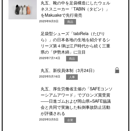
丸五、靴の中を足袋構造にしたウェル
ネススニーカー「TABIN（タビン）」
をMakuakeで先行発売
2025年9月3日
商品
足袋型シューズ「tabiRela（たびり
ら）」の日本各地の生地を紹介するシ
リーズ第４弾は江戸時代から続く三重
県の「伊勢木綿」に注目
2025年7月14日
商品
丸五、新役員体制（3月24日）
2025年5月16日
人事
丸五、厚生労働省主催の「SAFEコンソ
ーシアムアワード」でブロンズ賞受賞
――日進ゴムおよび岡山県+SAFE協議
会と共同で実施した転倒事故防止活動
が評価される
2025年3月5日
企業