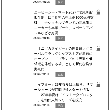
2026年7月29日
決算
エービーシー・マート2027年2月期第1
四半期、四半期初の売上高1000億円突
破――ナショナルブランドの高単価ス
ニーカーや本革ブーツ、スポーツアパ
レルなどが好調
2026年7月24日
決算
「オニツカタイガー」の世界最大グロ
ーバルフラッグシップストアが新宿に
オープン――「ブランドの世界観や価
値観を体感する場」として新たな発信
拠点に
2026年7月15日
企業
「イフミー」26年春夏は上履き、サマ
ーシューズが好調で好スタート切る
――27年春夏は「イフミータグハンタ
ー」を軸に人気シリーズを拡充
2026年7月13日
商品