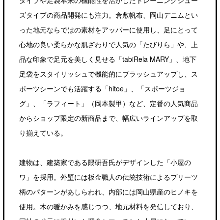
タイプや足袋本来の機能性を活かしたトレーニングシュー
ズタイプの商品開発にも注力。倉敷帆布、岡山デニムとい
った地元ならではの素材をアッパーに使用し、足にとって
心地の良い柔らかな肌ざわりで人気の「たびりら」や、上
品な印象で足元を美しく見せる「tabiRela MARY」、地下
足袋をスタイリッシュで機能的にブラッシュアップし、ス
ポーツシーンでも活躍する「hitoe」、「スポーツジョ
グ」、「ラフィート」（岡本製甲）など、定番の人気商品
からショップ限定の新商品まで、幅広いラインアップを取
り揃えている。
建物は、建築家である隈研吾氏がデザインした「小屋の
ワ」を採用。外壁には板金職人の伝統技術によるプリーツ
柄のパターンがあしらわれ、内部には岡山県産のヒノキを
使用。木の暖かみを感じつつ、地元材料を発信しており、