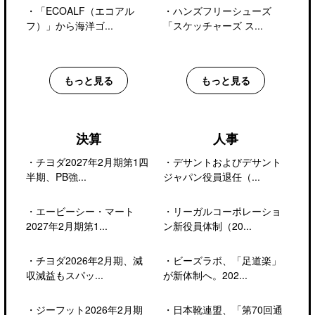
・
「ECOALF（エコアル
・
ハンズフリーシューズ
フ）」から海洋ゴ...
「スケッチャーズ ス...
もっと見る
もっと見る
決算
人事
・
チヨダ2027年2月期第1四
・
デサントおよびデサント
半期、PB強...
ジャパン役員退任（...
・
エービーシー・マート
・
リーガルコーポレーショ
2027年2月期第1...
ン新役員体制（20...
・
チヨダ2026年2月期、減
・
ビーズラボ、「足道楽」
収減益もスパッ...
が新体制へ。202...
・
ジーフット2026年2月期
・
日本靴連盟、「第70回通