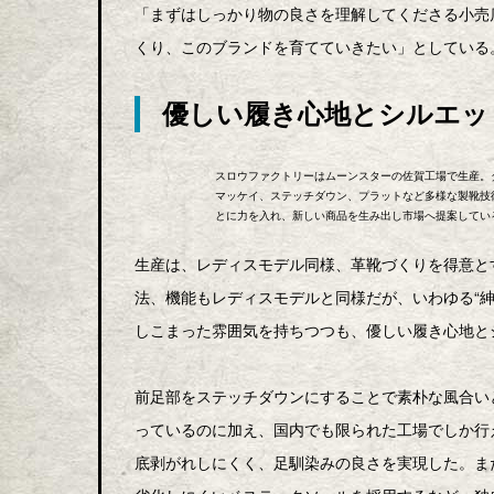
「まずはしっかり物の良さを理解してくださる小売
くり、このブランドを育てていきたい」としている
優しい履き心地とシルエッ
スロウファクトリーはムーンスターの佐賀工場で生産。
マッケイ、ステッチダウン、プラットなど多様な製靴技
とに力を入れ、新しい商品を生み出し市場へ提案してい
生産は、レディスモデル同様、革靴づくりを得意と
法、機能もレディスモデルと同様だが、いわゆる“
しこまった雰囲気を持ちつつも、優しい履き心地と
前足部をステッチダウンにすることで素朴な風合い
っているのに加え、国内でも限られた工場でしか行
底剥がれしにくく、足馴染みの良さを実現した。ま