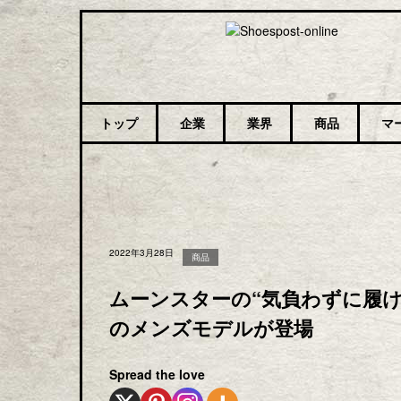
トップ
企業
業界
商品
マ
2022年3月28日
商品
ムーンスターの“気負わずに履
のメンズモデルが登場
Spread the love