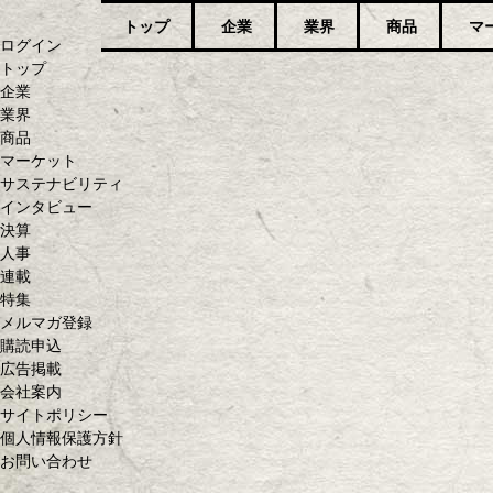
トップ
企業
業界
商品
マ
ログイン
トップ
企業
業界
商品
マーケット
サステナビリティ
インタビュー
決算
人事
連載
特集
メルマガ登録
購読申込
広告掲載
会社案内
サイトポリシー
個人情報保護方針
お問い合わせ