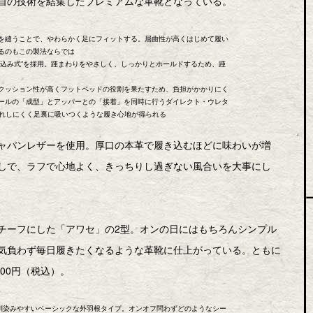
自の技術を結集したプレミアムな革靴となっている。
を縫うことで、やわらかく足にフィットする。屈曲性が高くはじめて履い
るのもこの製法ならでは
り込み式”を採用。踵まわりをやさしく、しっかりとホールドするため、踵
クッション性が高くフットベッドの役割を果たすため、負担がかかりにく
ールの「成型」とアッパーとの「接着」を同時に行うダイレクト・ウレタ
がれしにくく足裏に吸いつくような履き心地が得られる
ャパンレザーを使用。厚口の本革で履き込むほどに味わいが増
しで、ラフで心地よく、きっちりし過ぎない風合いを大事にし
チーフにした「アワセ」の2型。オンの日にはもちろんシンプル
気負わず毎日履きたくなるような革靴に仕上がっている。ともに
00円（税込）。
トに馴染みやすいベーシックな外羽根タイプ。オンオフ問わずどのようなシー