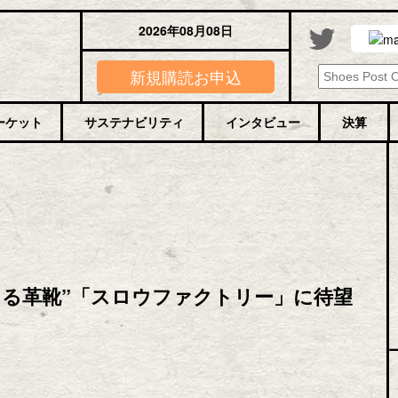
2026年08月08日
新規購読お申込
ーケット
サステナビリティ
インタビュー
決算
ける革靴”「スロウファクトリー」に待望