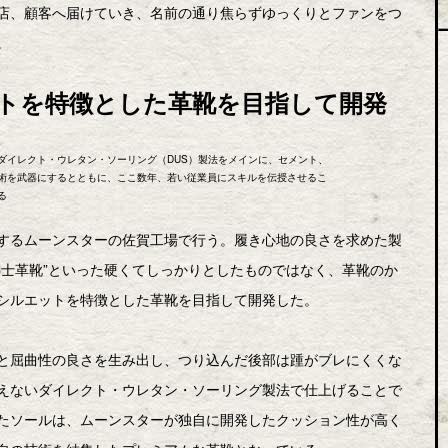
店、顧客へ届けていき、名前の通り焦らずゆっくりとファンをつ
。
トを特徴とした革靴を目指して開発
ダイレクト・ウレタン・ソーリング（DUS）製法をメインに、セメント、
術を武器にするとともに、ここ数年、若い従業員にスキルを伝授させるこ
る
するムーンスターの佐賀工場で行う。履き心地の良さを求めた製
紳士革靴”といった硬くてしっかりとしたものではなく、革靴のか
シルエットを特徴とした革靴を目指して開発した。
と屈曲性の良さを生み出し、つり込んだ後部は踵がブレにくくな
えないダイレクト・ウレタン・ソーリング製法で仕上げることで
たソールは、ムーンスターが独自に開発したクッション性が高く