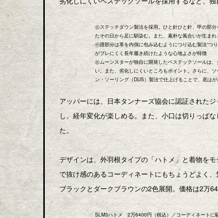
劣化しにくいベステックソールを採用するなど、独
㊧ステッチダウン製法を採用。ひと針ひと針、甲の部分
たその日から足に馴染む。また、素朴な風合いが生まれ
㊥踵部分は革を内側に包み込むようにつり込む製法“つ
がブレにくく長年履き続けたような心地よさが特徴
㊨ムーンスターが独自に開発したベステックソールは、
い。また、劣化しにくいところもポイント。さらに、ソ
ン・ソーリング（DUS）製法で仕上げることで、底は
アッパーには、日本タンナーズ協会に認証されたジ
し、経年変化が楽しめる。また、小口は切りっぱな
た。
デザインは、外羽根タイプの「ハトメ」と着物をモ
で抜け感のあるコーディネートにもちょうどよく、
ブラックとダークブラウンの2色展開。価格は2万64
SLM3ハトメ 2万6400円（税込）／コーディネー