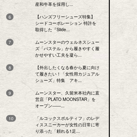
産和牛革を採用し...
【ハンズフリーシューズ特集】
シードコーポレーション 特許を
取得した『Slide...
ムーンスターのウェルネスシュー
ズ「パステル」から履きやすく履
かせやすい工夫を凝ら...
【外出したくなる春から夏に向け
て履きたい！「女性用カジュアル
シューズ」特集 アキ...
ムーンスター、久留米本社内に直
営店「PLATO MOONSTAR」を
オープン――...
「ルコックスポルティフ」のレデ
ィススニーカーが女性の日常に寄
り添った「頼れる1足...